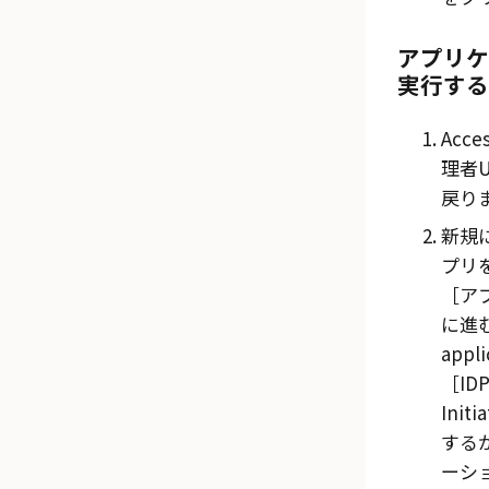
アプリケ
実行する
Acce
理者
戻り
新規
プリ
ア
に進む
appl
ID
Initi
する
ーシ