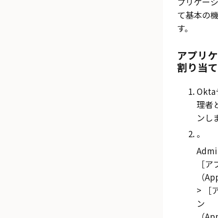
プリケー
て基本の
す。
アプリケ
割り当て
Okt
理者
ンし
。
Admi
ア
（App
ン
（App