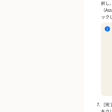
択し
（Ass
ック
完
をク