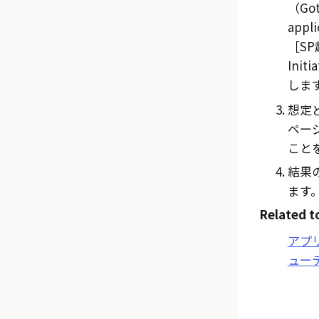
（Go
appl
SP
Initi
しま
想定
ペー
こと
結果
ます
Related t
アプ
ュー