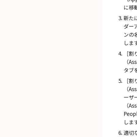
に移
新た
ダー
ンの
しま
割
（Ass
タブ
割
（Ass
ーザ
（Ass
Peop
しま
適切