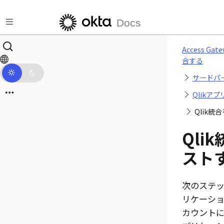
メインコンテンツにスキップ
Docs
Access G
合する
サードパ
Qlikア
Qlik統
Qli
スト
次のステ
リケーシ
カウント