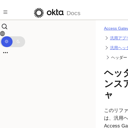
メインコンテンツにスキップ
Docs
Access G
汎用アプ
汎用ヘッ
ヘッダー
ヘッ
ンス
ャ
このリファ
は、汎用
Access Ga