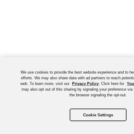
We use cookies to provide the best website experience and to h
efforts. We may also share data with ad partners to reach potent
web. To learn more, visit our
Privacy Policy
. Click here for
You
may also opt out of this sharing by signaling your preference via
the browser signaling the opt-out.
Cookie Settings