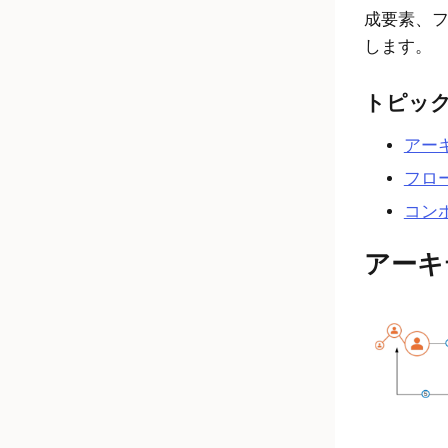
成要素、
します。
トピッ
アー
フロー
コンポ
アーキ