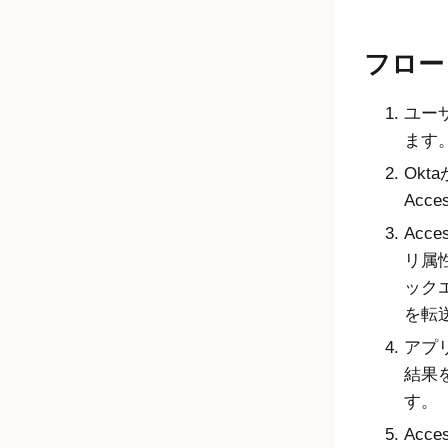
フロー
ユー
ます
Okt
Acce
Acce
リ属
ック
を転
アプ
結果
す。
Acce