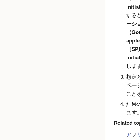
Initi
する
ーシ
（Go
appli
SP
Initi
しま
想定
ペー
こと
結果
ます
Related to
アプ