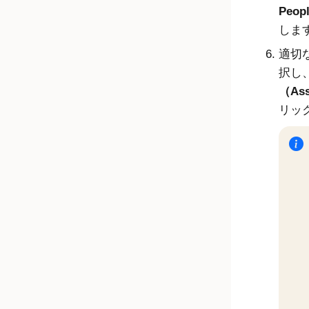
Peop
しま
適切
択し
（As
リッ