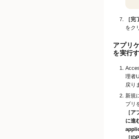
完
をク
アプリ
を実行
Acce
理者
戻り
新規
プリ
ア
に進む
appli
ID