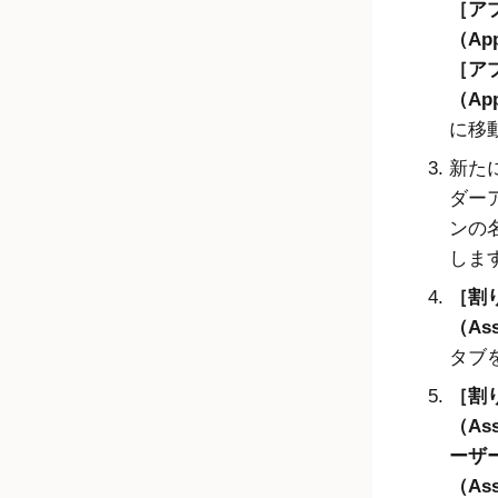
ア
（App
ア
（App
に移
新た
ダー
ンの
しま
割
（Ass
タブ
割
（As
ーザ
（Ass