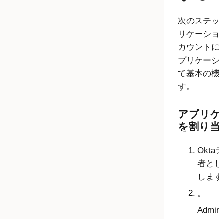
次のステ
リケーシ
カウント
プリケー
て基本の
す。
アプリ
を割り
Okt
者と
しま
。
Admin