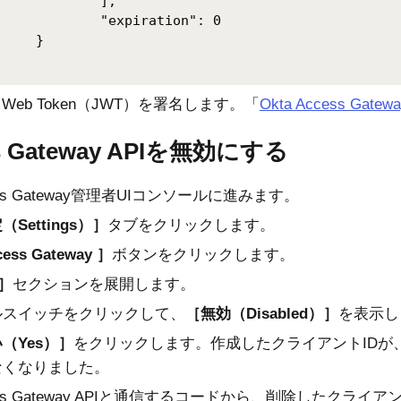
	],

xpiration": 0		

				

N Web Token（JWT）を署名します。「
Okta Access Gatewa
s Gateway APIを無効にする
ss Gateway管理者UIコンソール
に進みます。
（Settings）
タブをクリックします。
cess Gateway
ボタンをクリックします。
セクションを展開します。
ルスイッチをクリックして、
無効（Disabled）
を表示し
（Yes）
をクリックします。作成したクライアントIDが、Acce
なくなりました。
ess Gateway APIと通信するコードから、削除したクラ