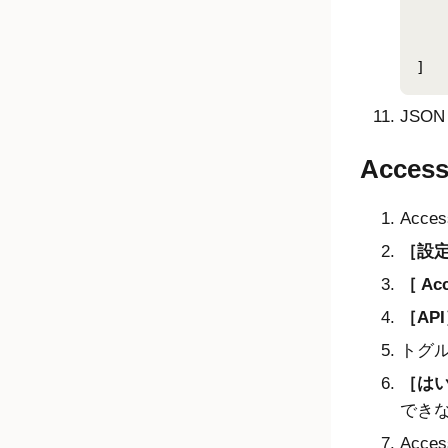
	
		"e
	}	
JSO
Acces
Acce
設定
Ac
API
トグ
はい
でき
Acc