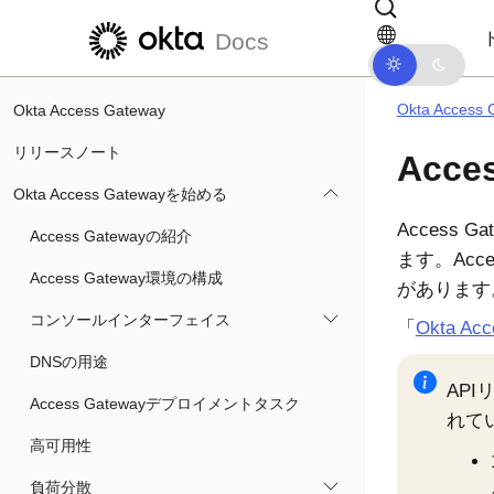
メインコンテンツにスキップ
ドキュメントナビゲーションにス
Docs
Okta Acces
Okta Access Gateway
リリースノート
Acc
Okta Access Gatewayを始める
Access
Access Gatewayの紹介
ます。Acce
Access Gateway環境の構成
があります
コンソールインターフェイス
「
Okta Acc
DNSの用途
AP
Access Gatewayデプロイメントタスク
れて
高可用性
負荷分散