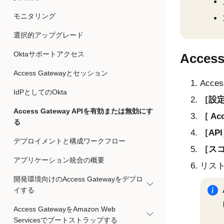
モニタリング
選択的アップグレード
Oktaサポートアクセス
Acces
Access Gatewayとセッション
Acce
IdPとしてのOkta
設定
Access Gateway APIを有効または無効にす
Ac
る
API
デプロイメントと構成ワークフロー
スコ
アプリケーション統合の概要
リス
開発環境向けのAccess Gatewayをデプロ
イする
Access GatewayをAmazon Web
Servicesでブートストラップする