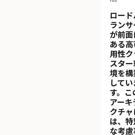
ロード
ランサ
が前面
ある高
用性ク
スター
境を構
してい
す。こ
アーキ
クチャ
は、特
な考慮