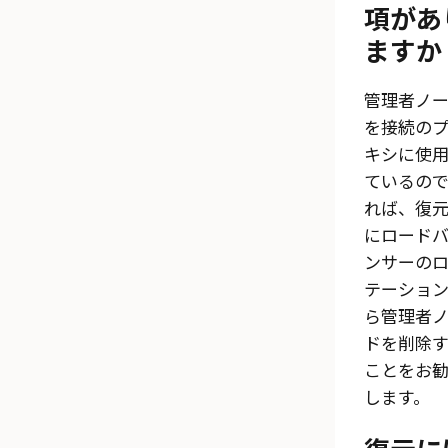
項があ
ますか
管理者ノ
を接続の
キシに使
ているの
れば、復
にロード
ンサーの
テーショ
ら管理者
ドを削除
ことをお
します。