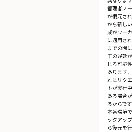
異なります
管理者ノ
が復元され
から新し
成がワー
に適用さ
までの間
干の遅延
じる可能
あります。
れはリク
トが実行
ある場合
るからです
本番環境
ックアッ
ら復元を