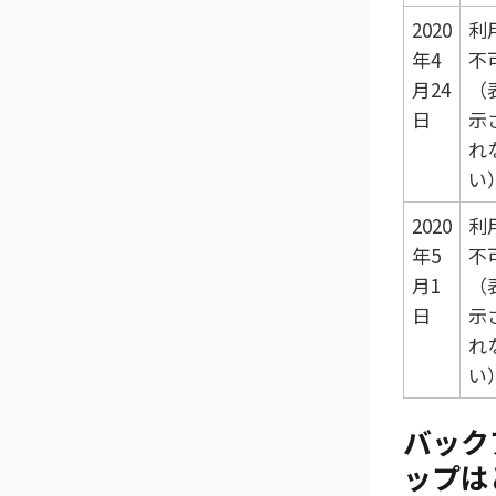
2020
利
年4
不
月24
（
日
示
れ
い
2020
利
年5
不
月1
（
日
示
れ
い
バック
ップは