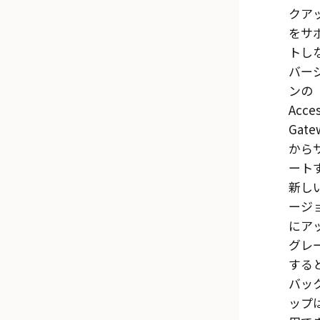
クア
をサ
トし
バー
ンの
Acce
Gate
から
ート
新し
ージ
にア
グレ
する
バッ
ップ