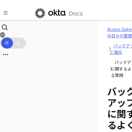
メインコンテンツにスキップ
Docs
Access Gate
の日々の管理
バックア
と復元
バックア
に関するよ
る質問
バッ
アッ
に関
るよ