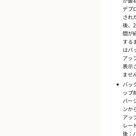
が最
デプ
され
後、2
間が
する
はバ
アッ
表示
ませ
バッ
ップ
バー
ンか
アッ
レー
後：