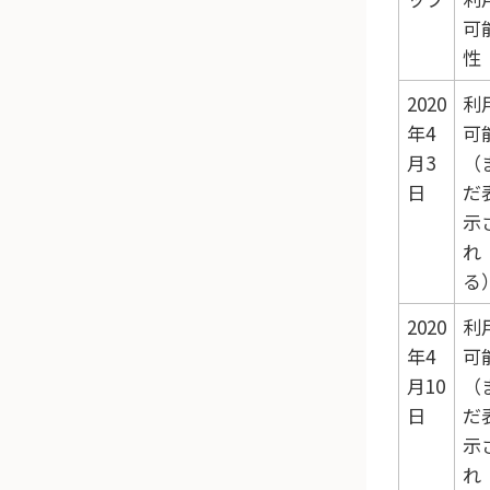
可
性
2020
利
年4
可
月3
（
日
だ
示
れ
る
2020
利
年4
可
月10
（
日
だ
示
れ