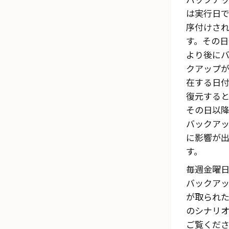
は実行日
序付けさ
す。その日
より後に
クアップ
在する日
復元すると
その日以
バックア
に影響が
す。
毎週金曜
バックア
が取られ
のシナリ
ご覧くだ