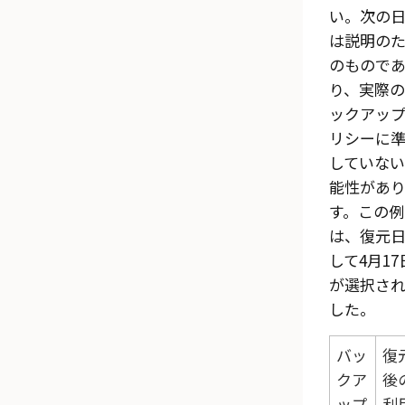
い。次の
は説明の
のもので
り、実際の
ックアッ
リシーに
していない
能性があ
す。この例
は、復元
して4月17
が選択さ
した。
バッ
復
クア
後
ップ
利