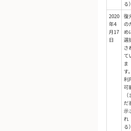
る
2020
復
年4
の
月17
め
日
選
さ
て
ま
す
利
可
（
だ
示
れ
る