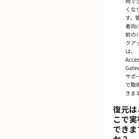
用で
くな
す。
者向
前の
クア
は、
Acce
Gate
サポ
で取
きま
復元は
こで実
できま
か？