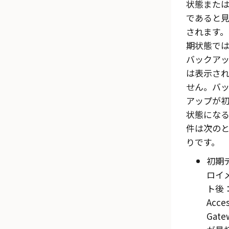
状態また
であると
されます。
期状態で
バックア
は表示さ
せん。バ
アップが
状態にな
件は次の
りです。
初期
ロイ
ト後
Acce
Gate