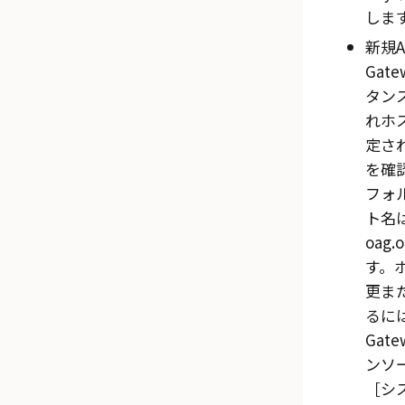
しま
新規
A
Gate
タン
れホ
定さ
を確
フォ
ト名
oag.
す。
更ま
るに
Gat
ンソ
シ