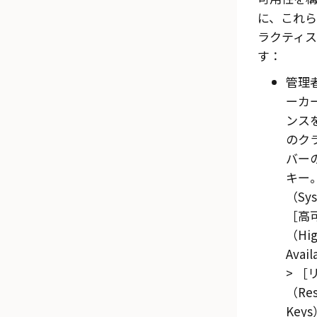
に、これ
ラクティ
す：
管理
ーカ
ンス
のク
バー
キー
（Sy
高
（Hi
Avail
（Res
Keys