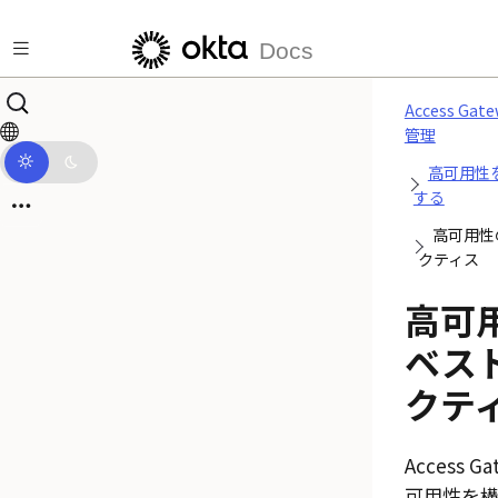
メインコンテンツにスキップ
Docs
Access Ga
管理
高可用性
する
高可用性
クティス
高可
ベス
クテ
Access Ga
可用性を