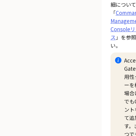
細につい
「
Comman
Managem
Consol
ス
」を参照
い。
Acce
Gat
用性
ーを
場合
でも
ント
て追
す。
つで