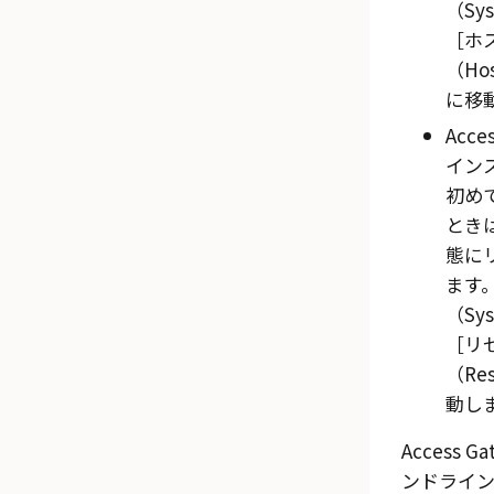
（Sy
ホ
（Ho
に移
Acce
イン
初め
とき
態に
ます
（Sy
リ
（Re
動し
Access Ga
ンドライ