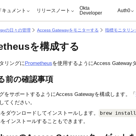
キップ
Okta
ドキュメント
リリースノート
Auth0
Developer
tewayの日々の管理
Access Gatewayをモニターする
指標モニタリン
metheusを構成する
タリングに
Prometheus
を使用するように
Access Gateway
る前の確認事項
グをサポートするように
Access Gateway
を構成します。「
してください。
heusをダウンロードしてインストールします。
brew instal
heusをインストールすることもできます。