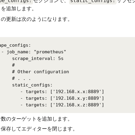
pe_configs:
セクションで、
static_configs:
サブセ
トを追加します。
らの更新は次のようになります。
ape_configs:

 - job_name: "prometheus"

     scrape_interval: 5s

     #

     # Other configuration

     # . . . 

     static_configs:

        - targets: ['192.168.x.x:8889']

        - targets: ['192.168.x.y:8889']

な数のターゲットを追加します。
を保存してエディターを閉じます。