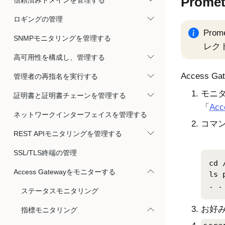
Prome
信頼済みドメインを管理する
ロギングの管理
Pr
SNMPモニタリングを管理する
レク
高可用性を構成し、管理する
Access Ga
管理者の再指名を実行する
モニ
証明書と証明書チェーンを管理する
「
Acc
ネットワークインターフェイスを管理する
コマ
REST APIモニタリングを管理する
SSL/TLS終端の管理
cd 
Access Gatewayをモニターする
ls 
. .
ステータスモニタリング
お好
指標モニタリング