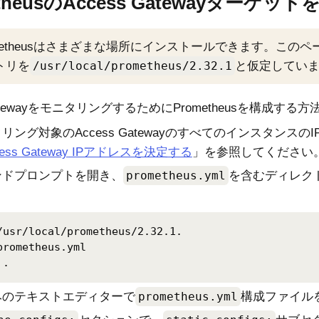
theusの
Access Gateway
ターゲット
ometheusはさまざまな場所にインストールできます。この
トリを
/usr/local/prometheus/2.32.1
と仮定してい
teway
をモニタリングするためにPrometheusを構成する方
タリング対象の
Access Gateway
のすべてのインスタンスのI
ess Gateway
IPアドレスを決定する
」を参照してください
ンドプロンプトを開き、
prometheus.yml
を含むディレク
/usr/local/prometheus/2.32.1.

prometheus.yml

 . 
みのテキストエディターで
prometheus.yml
構成ファイル