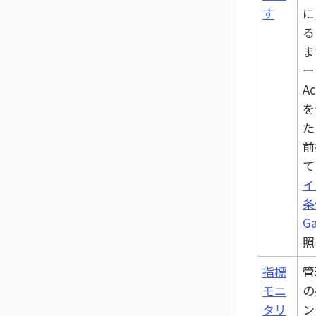
す
に
る
ま
ー
Ac
を
た
前
て
イ
条
G
照
指標
管
モニ
の
タリ
ン