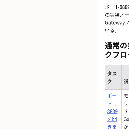
ポート88
の実装ノ
Gateway
いる。
通常の
クフロ
タス
ク
説
ポー
モ
ト
リ
8889
す
を開
G
きま
か