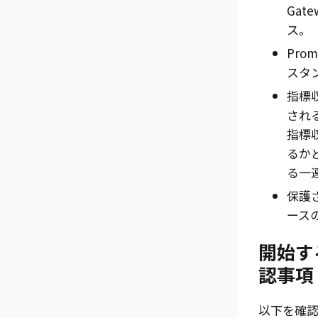
Gat
ス。
Pro
スタ
指標
され
指標
るか
る一
保護
ース
開始す
認事項
以下を確