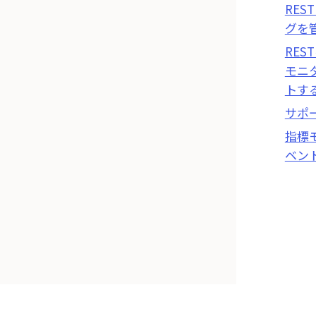
RES
グを
RES
モニ
トす
サポ
指標
ベン