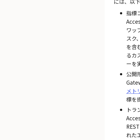
には、以下
指標
Acce
ワッ
スク、
を含
るカ
ーを
公開
Gate
メト
標を
トラ
Acce
RES
れた