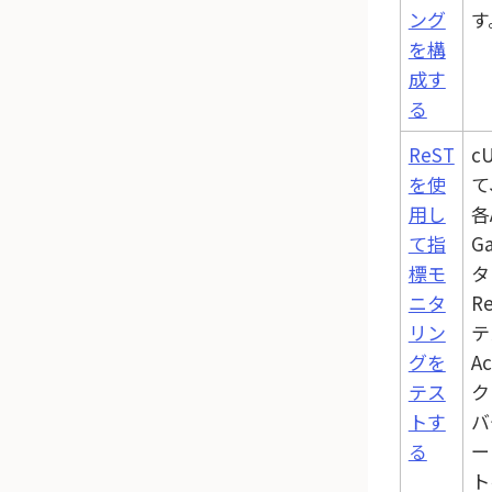
ング
す
を構
成す
る
ReST
c
を使
て
用し
各
て指
G
標モ
タ
ニタ
R
リン
テ
グを
Ac
テス
ク
トす
バ
る
ー
ト