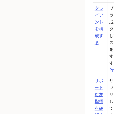
クラ
プ
イア
ラ
ント
成
を構
タ
成す
し
る
ス
を
す
す
P
サポ
サ
ート
い
対象
リ
指標
し
を確
て