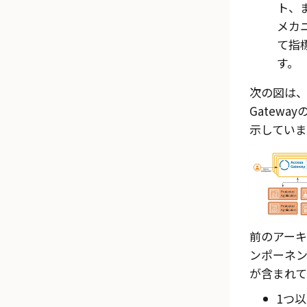
ト、
メカ
て指
す。
次の図は
Gateway
示していま
前のアー
ンポーネ
が含まれて
1つ以