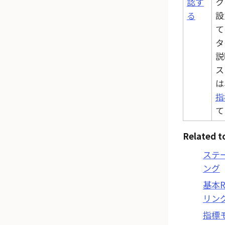
認す
ク
る
設
て
タ
説
ス
は
指
て
Related t
ステ
ング
基本R
リン
指標