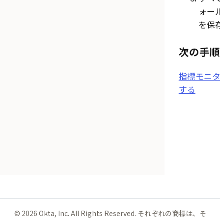
ォー
を保
次の手順
指標モニ
する
©
2026
Okta, Inc. All Rights Reserved. それぞれの商標は、そ