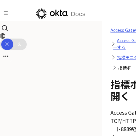
メインコンテンツにスキップ
Docs
Access G
Access
ーする
指標モニ
指標ポー
指標
開く
Access Ga
TCP/HT
ート888