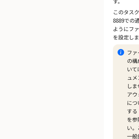
す。
このタス
8889で
ようにフ
を設定しま
ファ
の構
いて
ュメ
しま
アウ
につ
する
を参
い。
一般