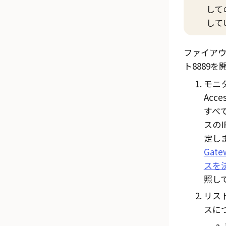
して
して
ファイア
ト8889
モニ
Acce
すべ
スの
定し
Gate
スを
照し
リス
スに