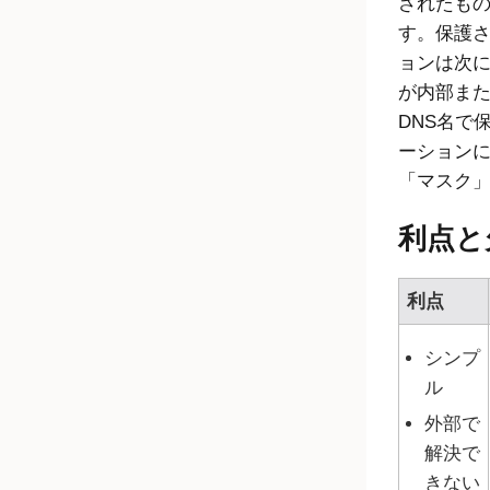
されたもの
す。保護さ
ョンは次
が内部ま
DNS名で
ーション
「マスク
利点と
利点
シンプ
ル
外部で
解決で
きない