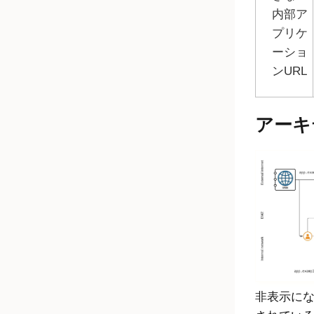
内部ア
プリケ
ーショ
ンURL
アーキ
非表示に