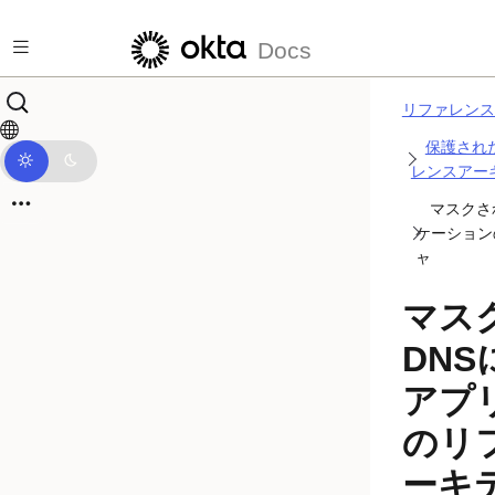
メインコンテンツにスキップ
Docs
リファレンス
保護され
レンスアー
マスクさ
ケーション
ャ
マス
DN
アプ
のリ
ーキ