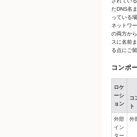
されてい
たDNS名
っている
ネットワ
の両方から
スに名前ま
る点にご
コンポ
ロケ
ーシ
コ
ョン
ト
外部
外
イン
ター