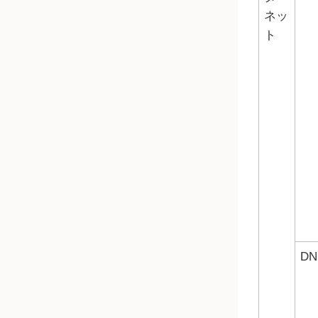
ネッ
ト
DN