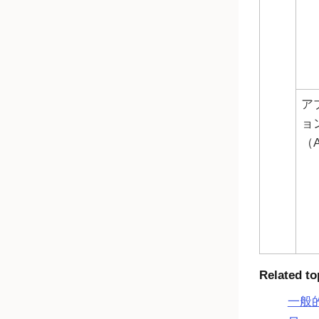
ア
ョ
（A
Related to
一般的