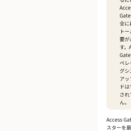
Acce
Gat
全に
トー
要が
す。
Gat
ペレ
グシ
アッ
ドは
され
ん。
Access Ga
スターを