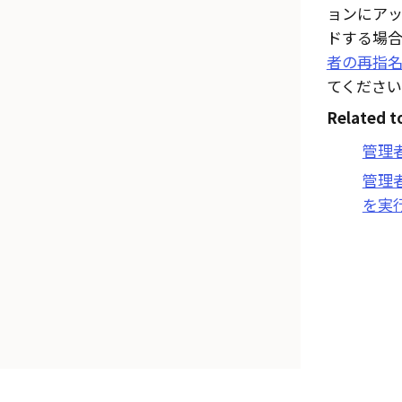
ョンにア
ドする場
者の再指
てください
Related t
管理
管理
を実