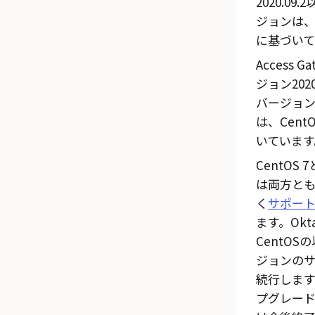
2020.09
ジョンは、C
に基づいて
Access Ga
ジョン2020
バージョン20
は、Cent
いています
CentOS 7
は両方と
く
サポー
ます。Okt
CentOS
ジョンの
続行しま
プグレー