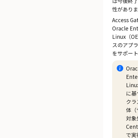
は今後終
性がありま
Access Ga
Oracle Ent
Linux（O
スのアプ
をサポート
Orac
Ente
Lin
に基
クラ
体（
対象
Cen
で実