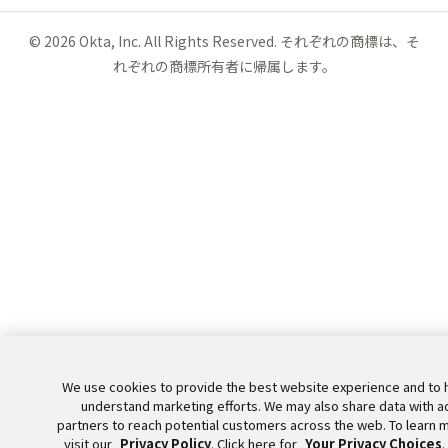
©
2026
Okta, Inc. All Rights Reserved. それぞれの商標は、そ
れぞれの商標所有者に帰属します。
We use cookies to provide the best website experience and to 
understand marketing efforts. We may also share data with a
partners to reach potential customers across the web. To learn 
visit our
Privacy Policy
. Click here for
Your Privacy Choices
.