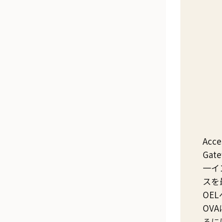
Acce
Gat
一イ
スを
OE
OV
るに