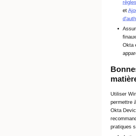
règles
et
Ajo
d'auth
Assur
finaux
Okta 
appar
Bonnes
matièr
Utiliser W
permettre à
Okta Devic
recommando
pratiques s