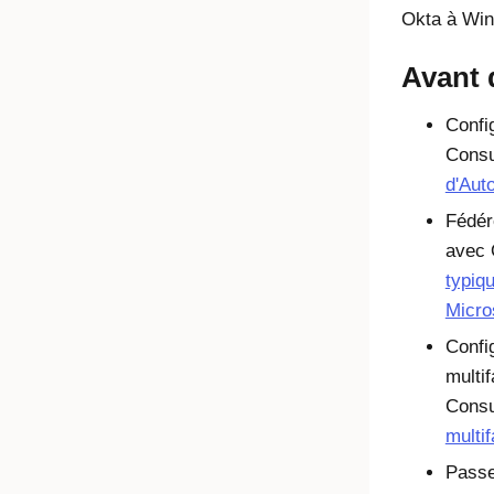
Okta à Win
Avant
Confi
Cons
d'Auto
Fédér
avec 
typiq
Micro
Config
multi
Consu
multif
Passe