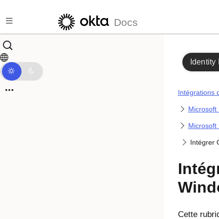
Passer au contenu principal
Docs
Identity
Intégrations 
Microsoft 
Microsoft
Intégrer 
Intég
Wind
Cette rubr