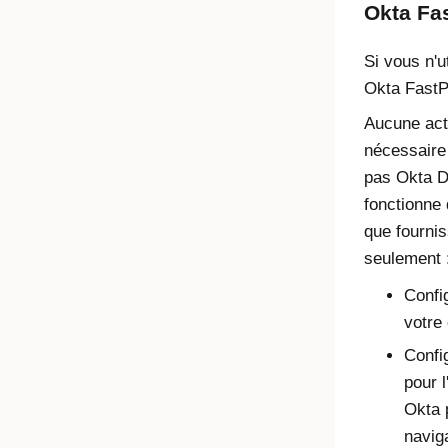
Okta Fa
Si vous n'u
Okta Fast
Aucune acti
nécessaire 
pas Okta D
fonctionne
que fournis
seulement 
Confi
votre
Config
pour l
Okta p
navig