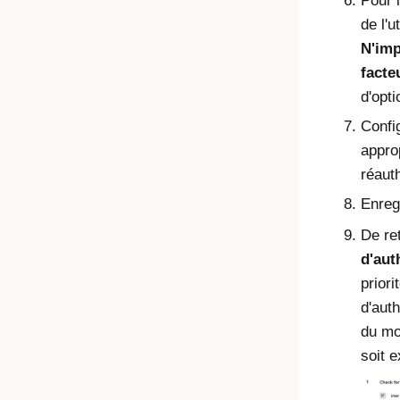
Pour 
de l'u
N'imp
facte
d'opti
Confi
appro
réauth
Enregi
De re
d'aut
priori
d'auth
du mo
soit 