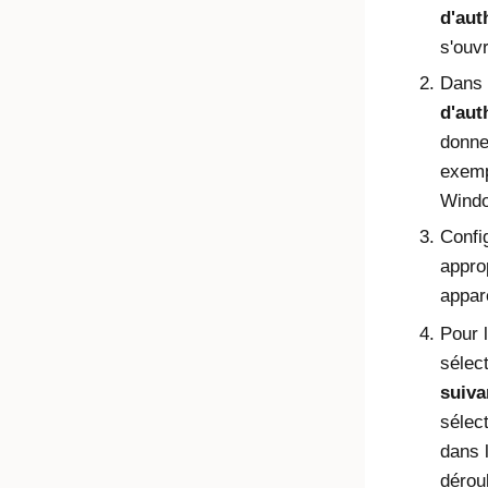
d'aut
s'ouv
Dans 
d'aut
donne
exemp
Windo
Confi
approp
appare
Pour 
sélec
suiva
sélec
dans 
dérou