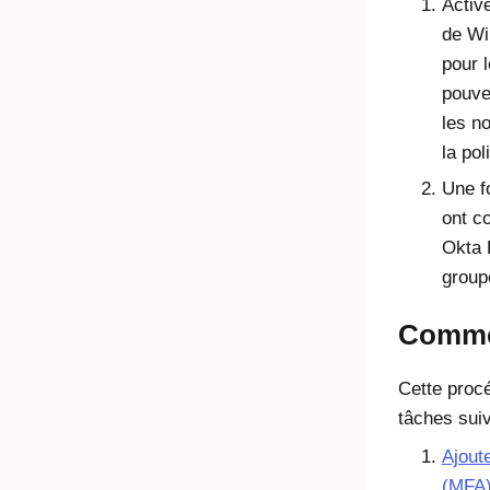
Active
de Wi
pour 
pouve
les no
la po
Une f
ont co
Okta 
group
Comme
Cette procé
tâches suiv
Ajoute
(MFA)