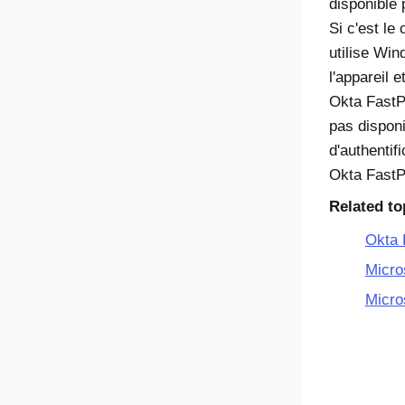
disponible 
Si c'est le 
utilise Win
l'appareil e
Okta Fast
pas disponib
d'authentif
Okta Fast
Related to
Okta 
Micro
Micro