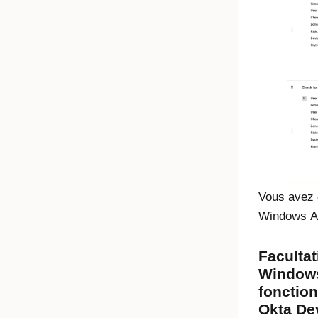
Vous avez 
Windows Au
Facultat
Windows
fonctio
Okta De