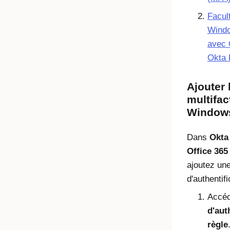
Facult
Windo
avec 
Okta 
Ajouter 
multifac
Windows
Dans
Okta
Office 36
ajoutez une
d'authentifi
Accé
d'aut
règle