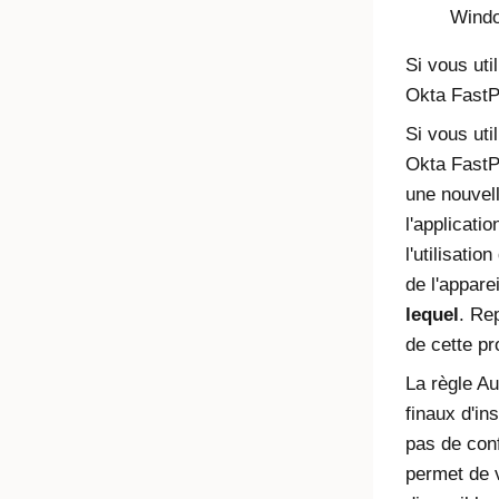
Wind
Si vous uti
Okta Fast
Si vous uti
Okta Fast
une nouvell
l'applicati
l'utilisati
de l'appare
lequel
. Re
de cette pr
La règle Au
finaux d'in
pas de conf
permet de v