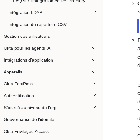
FAQ sur l'intégration Active Directory
r
Intégration LDAP
Intégration du répertoire CSV
Gestion des utilisateurs
F
Okta pour les agents IA
a
c
Intégrations d'application
d
Appareils
L
Okta FastPass
p
o
Authentification
d
Sécurité au niveau de l'org
r
d
Gouvernance de l'identité
r
Okta Privileged Access
c