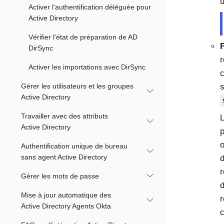
u
Activer l'authentification déléguée pour
Active Directory
Vérifier l'état de préparation de AD
F
DirSync
r
Activer les importations avec DirSync
c
Gérer les utilisateurs et les groupes
s
Active Directory
Travailler avec des attributs
L
Active Directory
p
o
Authentification unique de bureau
sans agent Active Directory
d
r
Gérer les mots de passe
d
Mise à jour automatique des
r
Active Directory Agents Okta
c