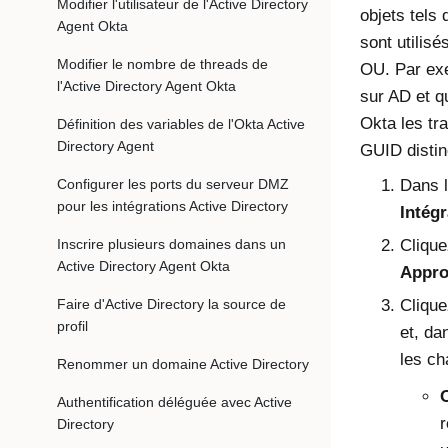
Modifier l'utilisateur de l'Active Directory
objets tels
Agent Okta
sont utilisé
Modifier le nombre de threads de
OU. Par ex
l'Active Directory Agent Okta
sur AD et q
Okta les tr
Définition des variables de l'Okta Active
Directory Agent
GUID distin
Configurer les ports du serveur DMZ
Dans 
pour les intégrations Active Directory
Intég
Inscrire plusieurs domaines dans un
Cliqu
Active Directory Agent Okta
Appro
Faire d'Active Directory la source de
Cliqu
profil
et, da
les ch
Renommer un domaine Active Directory
Authentification déléguée avec Active
r
Directory