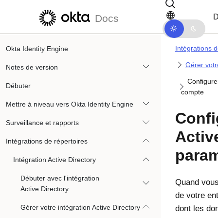
Passer au contenu principal
Passer à la navigation dans les d
D
Docs
Intégrations d
Okta Identity Engine
Gérer votr
Notes de version
Configurer
Débuter
compte
Mettre à niveau vers Okta Identity Engine
Confi
Surveillance et rapports
Activ
Intégrations de répertoires
param
Intégration Active Directory
Débuter avec l'intégration
Quand vous i
Active Directory
de votre en
Gérer votre intégration Active Directory
dont les do