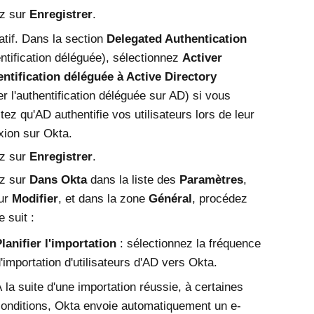
ez sur
Enregistrer
.
atif. Dans la section
Delegated Authentication
ntification déléguée), sélectionnez
Activer
entification déléguée à Active Directory
er l'authentification déléguée sur AD) si vous
tez qu'AD authentifie vos utilisateurs lors de leur
xion sur
Okta
.
ez sur
Enregistrer
.
ez sur
Dans Okta
dans la liste des
Paramètres
,
sur
Modifier
, et dans la zone
Général
, procédez
 suit :
lanifier l'importation
: sélectionnez la fréquence
'importation d'utilisateurs d'AD vers
Okta
.
 la suite d'une importation réussie, à certaines
onditions,
Okta
envoie automatiquement un e-