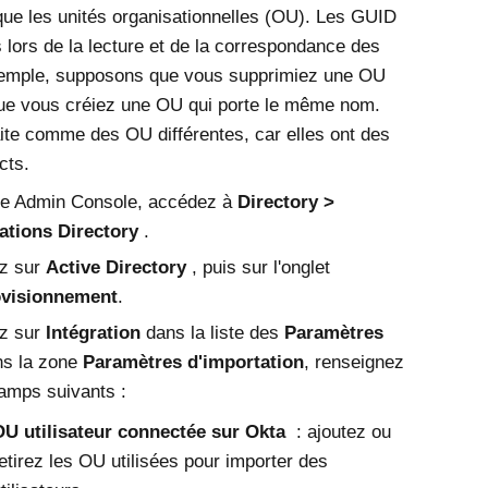
 que les unités organisationnelles (OU). Les GUID
s lors de la lecture et de la correspondance des
emple, supposons que vous supprimiez une OU
ue vous créiez une OU qui porte le même nom.
aite comme des OU différentes, car elles ont des
cts.
le
Admin Console
, accédez à
Directory
rations Directory
.
ez sur
Active Directory
, puis sur l'onglet
visionnement
.
ez sur
Intégration
dans la liste des
Paramètres
ns la zone
Paramètres d'importation
, renseignez
amps suivants :
OU utilisateur connectée sur
Okta
: ajoutez ou
etirez les OU utilisées pour importer des