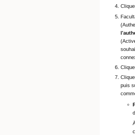
Cliqu
Facult
(Authe
l'auth
(Activ
souhai
conne
Cliqu
Cliqu
puis 
comme
P
d
À
c