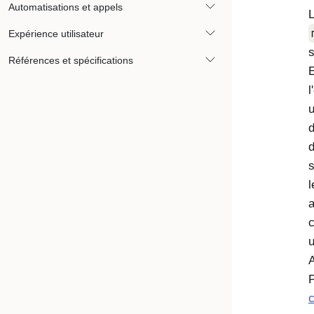
Automatisations et appels
L
Expérience utilisateur
s
Références et spécifications
E
l
u
d
d
s
l
a
c
u
A
P
c