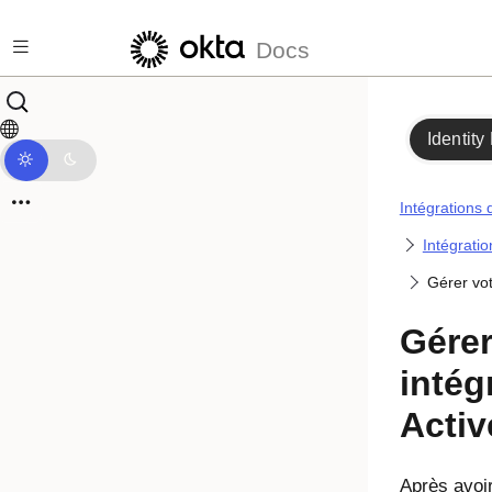
Passer au contenu principal
Docs
Identity
Intégrations 
Intégratio
Gérer vot
Gérer
intég
Activ
Après avoir 