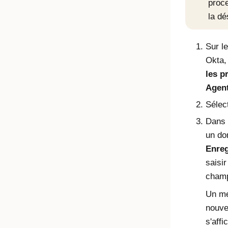
proc
la dé
Sur le
Okta
,
les 
Agen
Sélec
Dans 
un do
Enreg
saisi
champ
Un me
nouve
s'affi