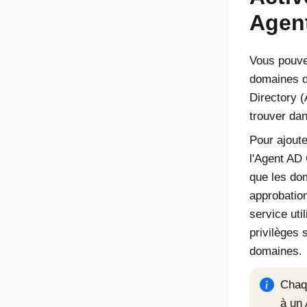
Agen
Vous pouve
domaines d
Directory 
trouver da
Pour ajout
l'
Agent AD 
que les do
approbatio
service uti
privilèges 
domaines.
Chaq
à un