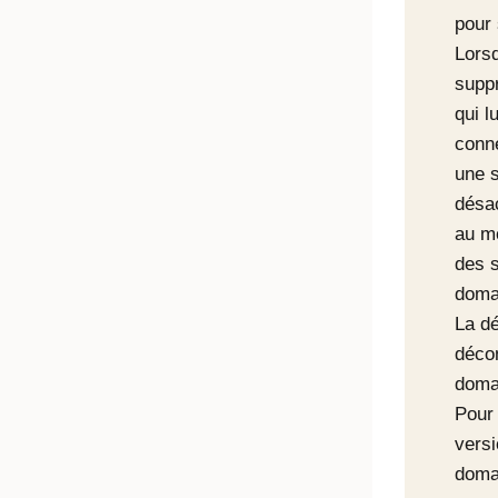
pour
Lorsq
supp
qui l
conn
une 
désac
au m
des s
domai
La dé
déco
domai
Pour 
versi
domai