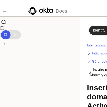
Passer au contenu principal
Docs
Identity
Intégrations 
Intégratio
Gérer votr
Inscrire 
Directory A
Inscr
doma
Activ