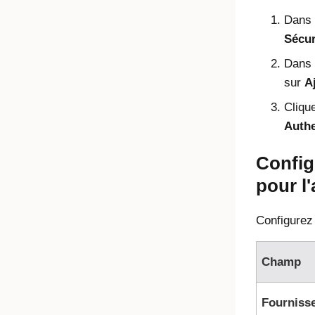
Dans l
Sécur
Dans 
sur
A
Cliqu
Authe
Config
pour l
Configurez 
Champ
Fourniss