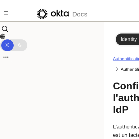
Passer au contenu principal
Docs
Identity
Authentificat
Authentif
Confi
l'aut
IdP
L'authentic
est un fac