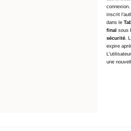
connexion. U
inscrit l'au
dans le
Tab
final
sous
sécurité
. 
expire aprè
L'utilisate
une nouvell