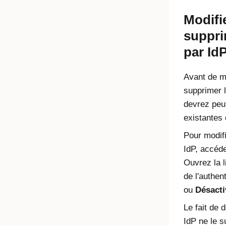
Modifi
suppri
par
Id
Avant de mo
supprimer l
devrez peut
existantes q
Pour modifi
IdP
, accéd
Ouvrez la l
de l'authen
ou
Désacti
Le fait de 
IdP
ne le s