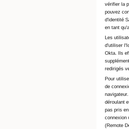
vérifier la 
pouvez conf
d'identité
en tant qu'
Les utilisat
d'utiliser l'
I
Okta. Ils e
supplémenta
redirigés 
Pour utilis
de connexi
navigateur.
déroulant 
pas pris en
connexion u
(Remote De