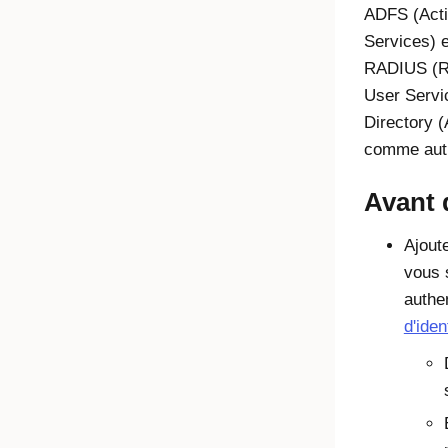
ADFS (Acti
Services) e
RADIUS (Re
User Servi
Directory
(A
comme auth
Avant
Ajout
vous 
authe
d'iden