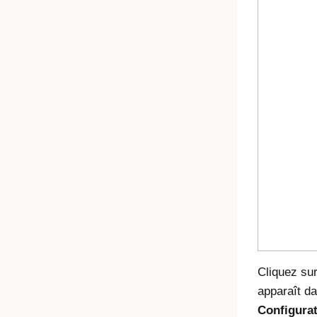
Cliquez su
apparaît dan
Configura