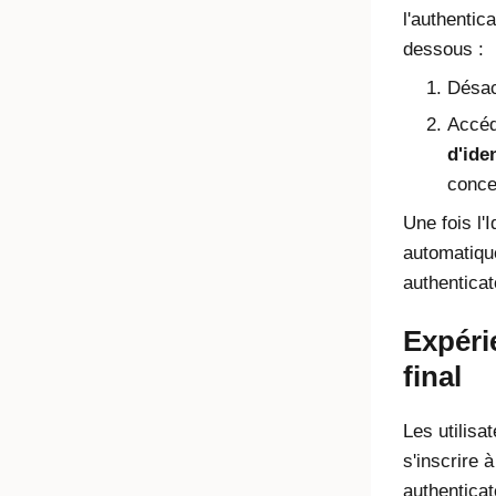
l'authentic
dessous :
Désac
Accé
d'ide
conce
Une fois l'
I
automatique
authenticat
Expérie
final
Les utilisa
s'inscrire à
authentica