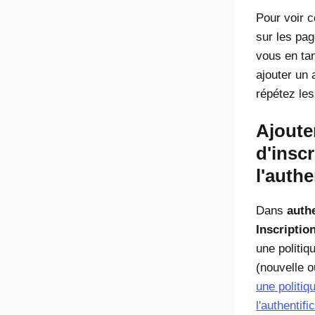
Pour voir c
sur les pa
vous en tant
ajouter un 
répétez les
Ajoute
d'inscr
l'authe
Dans
auth
Inscriptio
une politiq
(nouvelle o
une politiq
l'authentifi