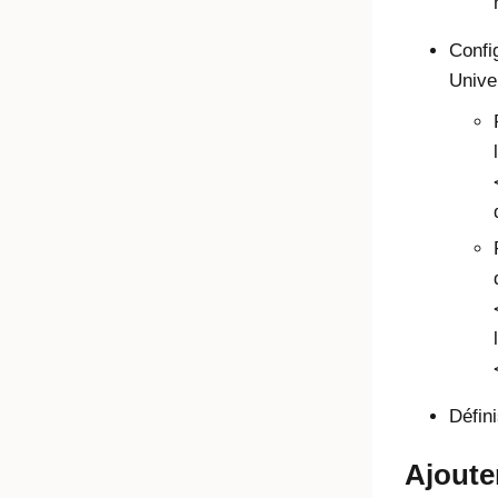
Confi
Unive
Défin
Ajoute