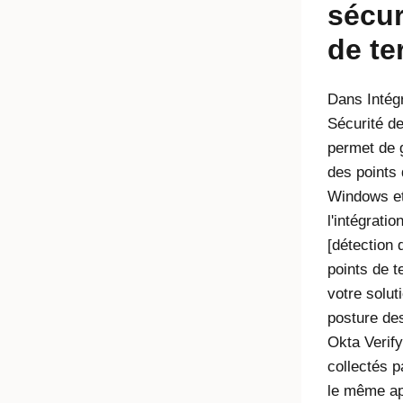
sécur
de te
Dans Intégr
Sécurité d
permet de g
des points
Windows et
l'intégrati
[détection
points de t
votre solut
posture des
Okta Verify
collectés p
le même ap