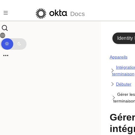
Passer au contenu principal
Docs
Identity
Appareils
Intégratio
terminaison
Débuter
Gérer les
terminaiso
Gérer
intég