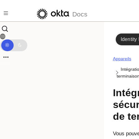
Passer au contenu principal
Docs
Identity
Appareils
Intégrati
terminaiso
Intég
sécur
de te
Vous pouve