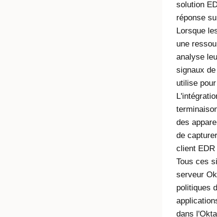
solution E
réponse sur
Lorsque les
une ressou
analyse leu
signaux de 
utilise pou
L'intégrati
terminaison
des appare
de capturer
client EDR
Tous ces s
serveur Ok
politiques 
applicatio
dans l'Okt