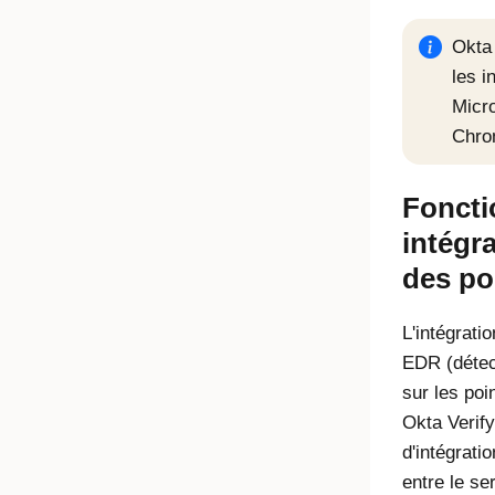
Okta
les i
Micr
Chro
Fonct
intégr
des po
L'intégratio
EDR (détec
sur les poi
Okta Verify
d'intégrati
entre le se