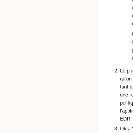
Le pl
qu'un 
tant 
une r
politi
l'appl
EDR.
Okta 