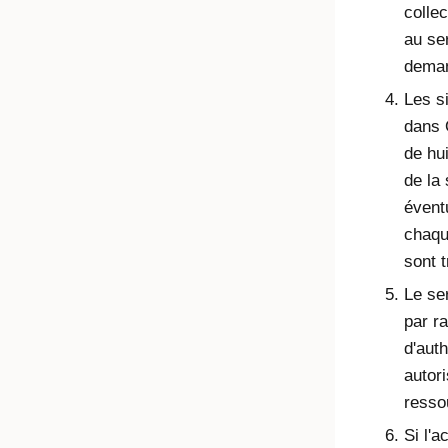
collec
au se
dema
Les s
dans
de hui
de la
évent
chaqu
sont t
Le se
par ra
d'auth
autori
resso
Si l'