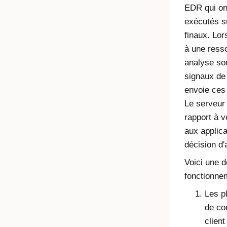
EDR qui on
exécutés su
finaux. Lor
à une ress
analyse son
signaux de 
envoie ces
Le serveur 
rapport à v
aux applic
décision d'
Voici une d
fonctionne
Les p
de co
clien