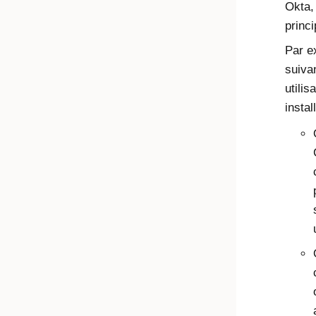
Okta
,
princi
Par e
suiva
utilis
instal