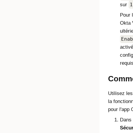
sur
1
Pour 
Okta 
ultéri
Enab
activ
confi
requi
Commen
Utilisez le
la fonction
pour l'app
Dans l
Sécur