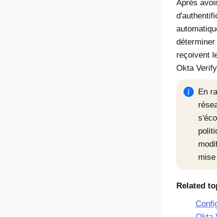
Après avoir
d'authentif
automatique
déterminer 
reçoivent l
Okta Verify
En ra
rése
s'éco
polit
modif
mise 
Related to
Config
Okta 