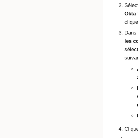
Sélect
Okta 
cliqu
Dans 
les c
sélect
suiva
Cliqu