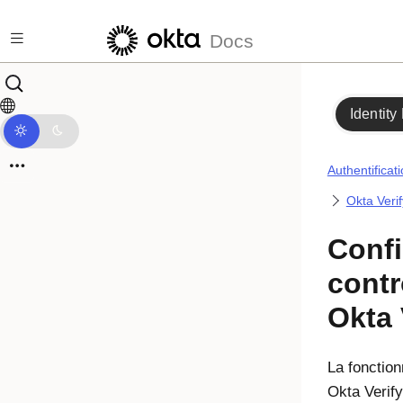
Passer au contenu principal
Docs
Identity
Authentificat
Okta Verif
Confi
contr
Okta 
La fonction
Okta Verify