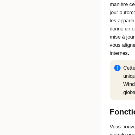
manière cen
jour automa
les apparei
donne un co
mise à jour
vous aligne
internes.
Cette
uniq
Wind
globa
Fonct
Vous pouvez
globale pou