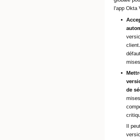
l'app
Okta 
Accep
auto
versi
client
défaut
mises
Mettr
versi
de sé
mises
compo
critiq
Il peu
versi