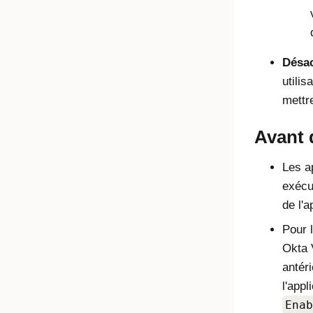
Désac
utili
mettre
Avant
Les a
exécut
de l'a
Pour 
Okta 
antér
l'appl
Enab