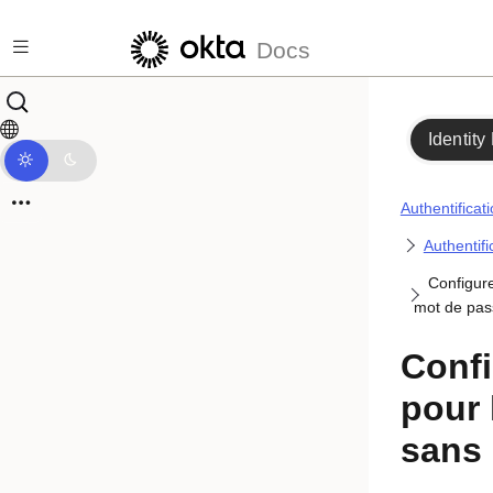
Passer au contenu principal
Docs
Identity
Authentificat
Authentif
Configure
mot de pas
Confi
pour 
sans