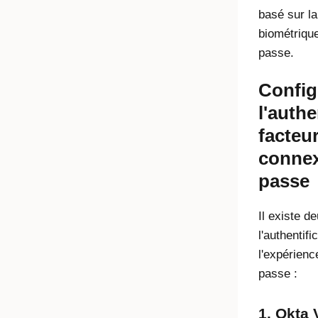
basé sur la
biométriqu
passe.
Config
l'authe
facteu
connex
passe
Il existe d
l'authentif
l'expérien
passe :
1. Okta 