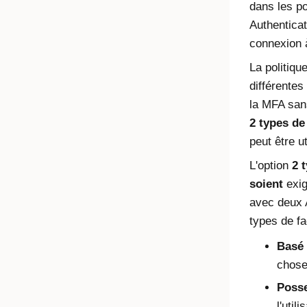
dans les po
Authenticat
connexion à
La politiqu
différentes
la MFA sans
2 types de 
peut être ut
L'option
2 
soient
exige
avec deux 
types de fa
Basé 
chose 
Poss
l'util