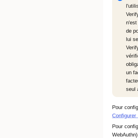
l'uti
Verif
n'es
de p
lui s
Verif
vérif
oblig
un fa
facte
seul
Pour config
Configurer 
Pour confi
WebAuthn)