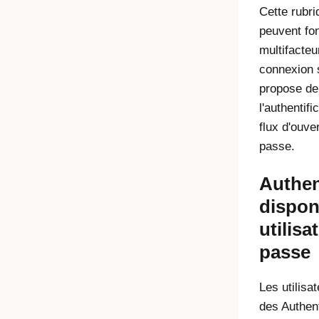
Cette rubri
peuvent fon
multifacte
connexion 
propose de
l'authentif
flux d'ouve
passe.
Authen
dispon
utilis
passe
Les utilisa
des Authent