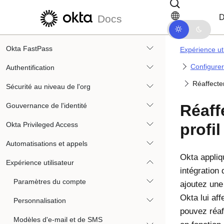
Passer au contenu principal
Passer à la navigation dans les d
Intégrations d'application
D
Docs
Appareils
Okta FastPass
Expérience uti
Configurer 
Authentification
Réaffecter
Sécurité au niveau de l'org
Gouvernance de l'identité
Réaff
Okta Privileged Access
profil
Automatisations et appels
Okta
appliqu
Expérience utilisateur
intégration
Paramètres du compte
ajoutez une 
Okta
lui aff
Personnalisation
pouvez réaff
Modèles d'e-mail et de SMS