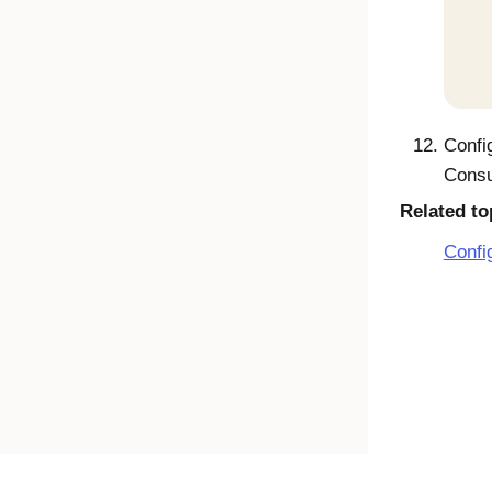
Confi
Consu
Related to
Confi