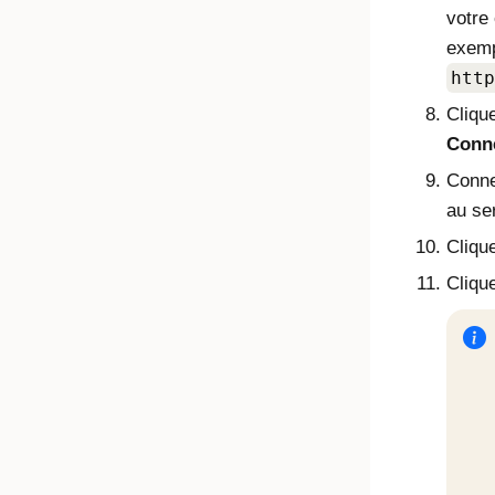
votre
exemp
http
Cliqu
Conn
Conne
au se
Cliqu
Cliqu