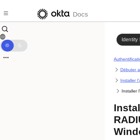
Passer au contenu principal
Docs
Identity
Authentificat
Débuter a
Installer
Installe
Insta
RADI
Wind