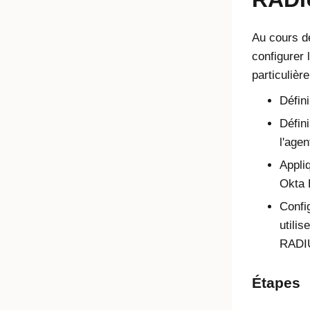
Au cours de
configurer
particulièr
Défin
Défini
l'age
Appliq
Okta 
Config
utilis
RADI
Étapes