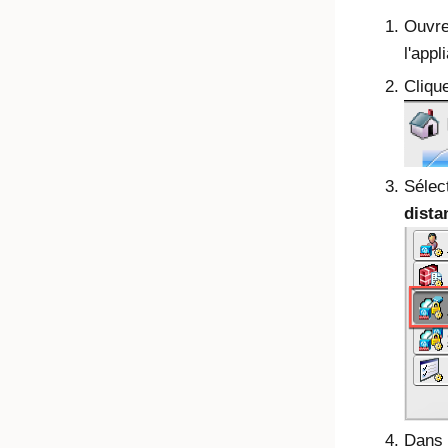
Ouvre
l'app
Cliqu
Sélec
dista
Dans 