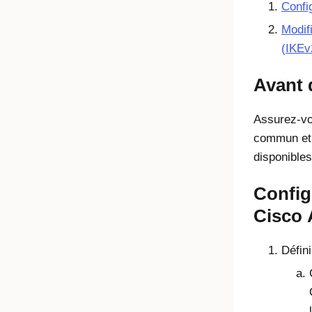
Confi
Modif
(IKEv
Avant
Assurez-vo
commun et 
disponibles
Config
Cisco
Défin