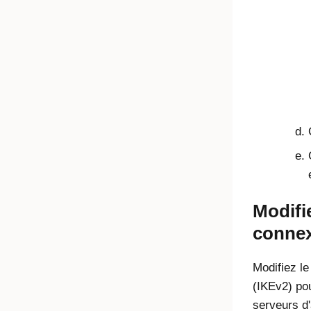
Modifie
connex
Modifiez le
(IKEv2) pou
serveurs d'