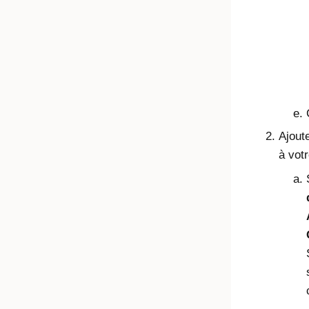
Ajout
à vot