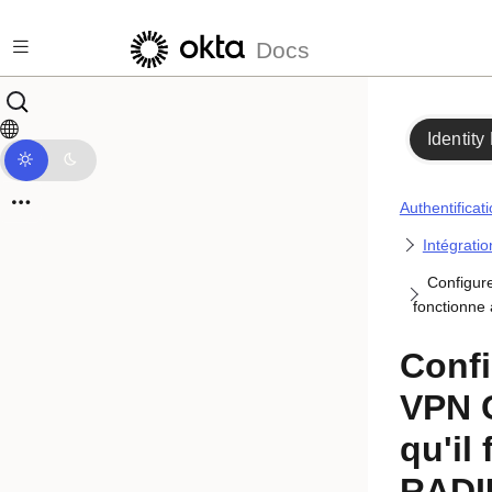
Passer au contenu principal
Docs
Identity
Authentificat
Intégrati
Configure
fonctionne
Confi
VPN 
qu'il
RADI