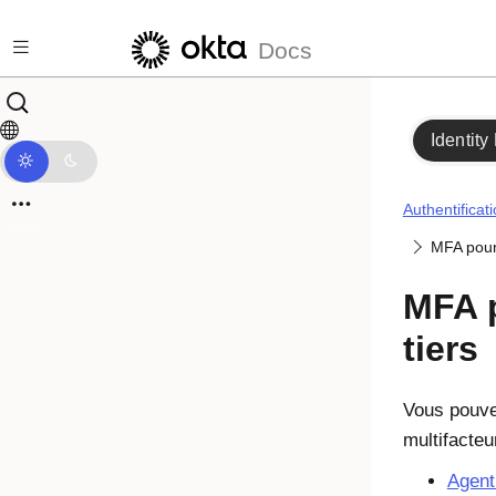
Passer au contenu principal
Docs
Identity
Authentificat
MFA pour 
MFA p
tiers
Vous pouvez
multifacteu
Agent