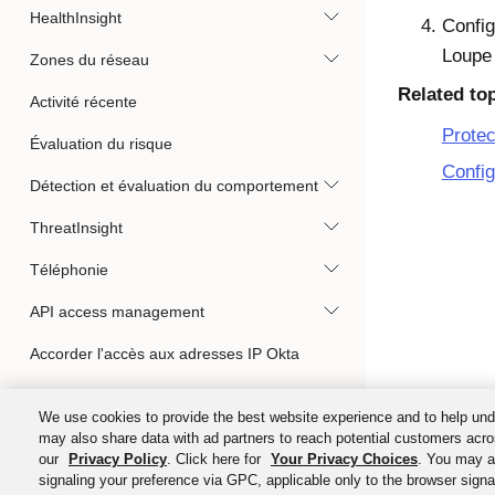
HealthInsight
Config
Loupe
Zones du réseau
Related to
Activité récente
Protec
Évaluation du risque
Config
Détection et évaluation du comportement
ThreatInsight
Téléphonie
API access management
Accorder l'accès aux adresses IP Okta
Atténuer l'incidence de la dépréciation des
We use cookies to provide the best website experience and to help und
cookies tiers
may also share data with ad partners to reach potential customers acro
our
Privacy Policy
. Click here for
Your Privacy Choices
. You may al
Gouvernance de l'identité
signaling your preference via GPC, applicable only to the browser signal