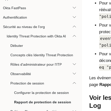
Pour v
Okta FastPass
rééval
"pol
Authentification
Pour v
Sécurité au niveau de l'org
protec
Identity Threat Protection with Okta AI
even
"pol
Débuter
Pour v
Concepts clés Identity Threat Protection
déconn
Rôles d'administrateur pour l'ITP
eq "
Observabilité
Les événeme
Protection de session
page
Rappo
Configurer la protection de session
Voir l
Rapport de protection de session
Log