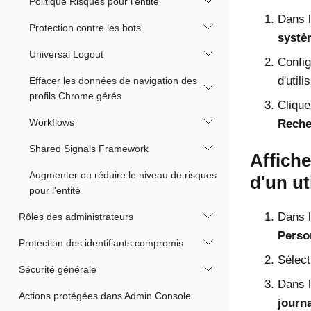
Politique Risques pour l'entité
Dans l
Protection contre les bots
systè
Universal Logout
Config
d'utili
Effacer les données de navigation des
profils Chrome gérés
Clique
Workflows
Reche
Shared Signals Framework
Affiche
Augmenter ou réduire le niveau de risques
d'un ut
pour l'entité
Dans l
Rôles des administrateurs
Perso
Protection des identifiants compromis
Sélect
Sécurité générale
Dans l
Actions protégées dans Admin Console
journ