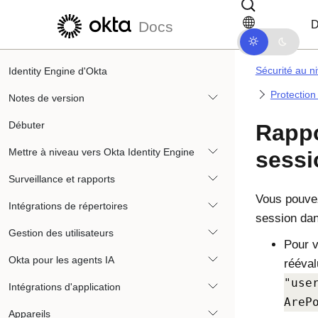
Passer au contenu principal
Passer à la navigation dans les d
D
Docs
Sécurité au ni
Identity Engine d'Okta
Protection
Notes de version
Débuter
Rappo
Mettre à niveau vers Okta Identity Engine
sessi
Surveillance et rapports
Vous pouvez
Intégrations de répertoires
session dan
Gestion des utilisateurs
Pour v
Okta pour les agents IA
rééval
"use
Intégrations d'application
AreP
Appareils