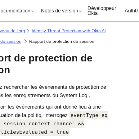
ocuments
Développeur
ocumentation
Notes de version
Auth0
Okta
veau de l'org
Identity Threat Protection with Okta AI
 de session
Rapport de protection de session
rt de protection de
on
 rechercher les événements de protection de
s les enregistrements du System Log .
oir les événements qui ont donné lieu à une
uation de la politiq, interrogez
eventType eq
r.session.context.change" &&
oliciesEvaluated = true