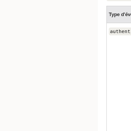
Type d'é
authent