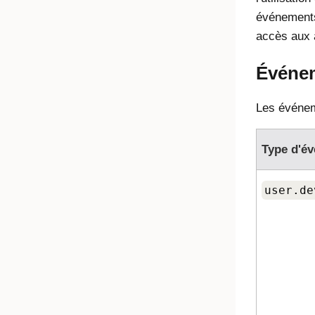
événements 
accès aux 
Événem
Les événeme
Type d'é
user.de