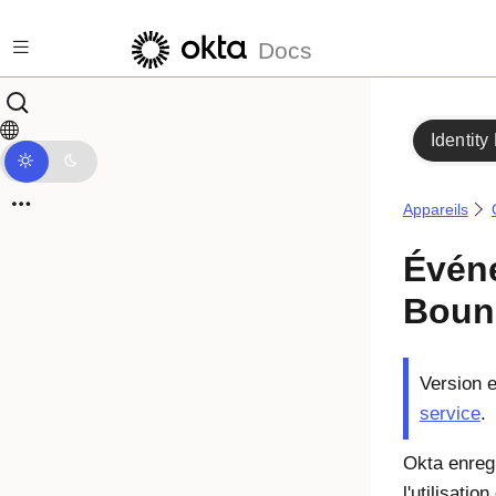
Passer au contenu principal
Docs
Identity
Appareils
Évén
Boun
Version e
service
.
Okta
enregi
l'utilisati