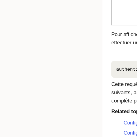
Pour affich
effectuer u
authent
Cette requê
suivants, a
complète po
Related to
Confi
Confi