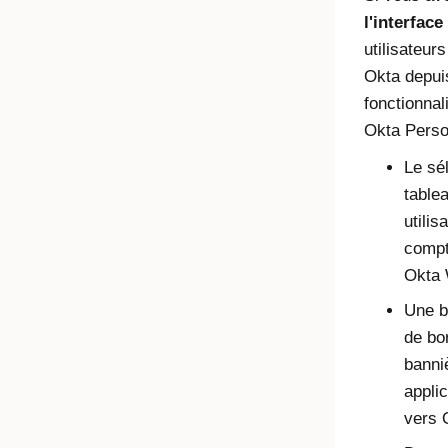
l'interface 
utilisateur
Okta depuis
fonctionnal
Okta Person
Le sé
table
utilis
compt
Okta 
Une b
de bo
banni
appli
vers 