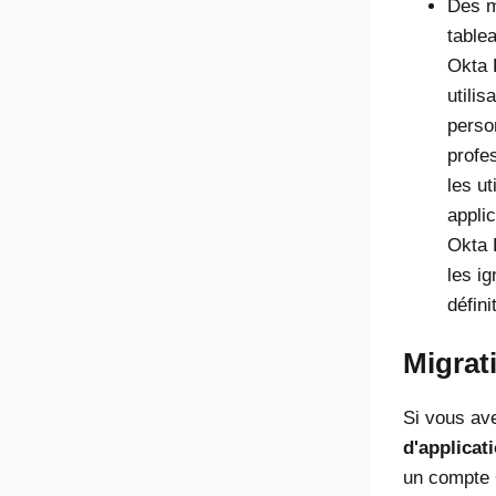
Des m
table
Okta 
utili
perso
profe
les ut
appli
Okta 
les i
défini
Migrat
Si vous av
d'applicat
un compte 