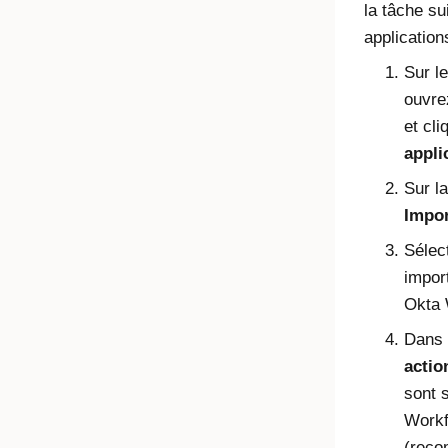
la tâche su
application
Sur l
ouvre
et cl
appli
Sur l
Impor
Sélec
impor
Okta 
Dans 
actio
sont 
Workf
(reco