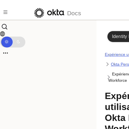
Passer au contenu principal
Docs
Identity
Expérience ut
Okta Pers
Expérienc
Workforce
Expé
utili
Okta 
Work