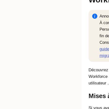
Annon
À co
Pers
fin d
Cons
guide
migra
Découvrez 
Workforce a
utilisateur .
Mises à
Si vous av