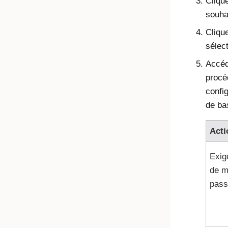
Cliqu
souha
Cliqu
sélec
Accéd
procé
config
de ba
Acti
Exig
de m
pass