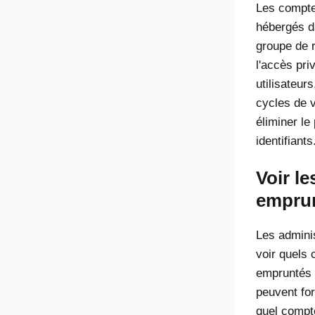
Les compte
hébergés d
groupe de 
l'accès pri
utilisateur
cycles de 
éliminer le
identifiants
Voir l
empru
Les admini
voir quels
empruntés e
peuvent for
quel compt