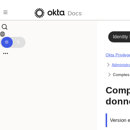
Passer au contenu principal
Docs
Identity
Okta Privile
Administr
Comptes 
Comp
donn
Version e