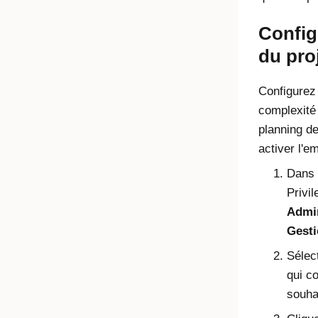
Config
du pro
Configurez 
complexité
planning de
activer l'e
Dans 
Privi
Admin
Gesti
Sélec
qui co
souha