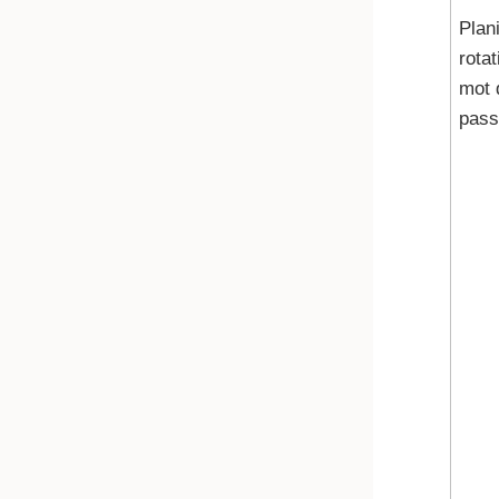
Plani
rota
mot 
pass