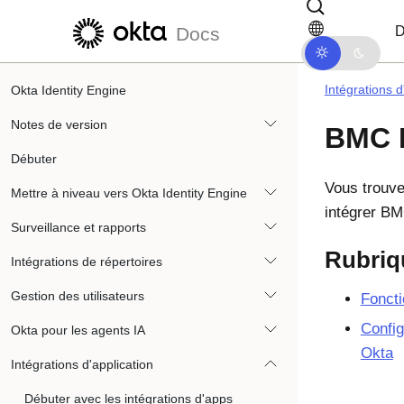
Passer au contenu principal
Passer à la navigation dans les d
D
Docs
Intégrations d
Okta Identity Engine
Notes de version
BMC 
Débuter
Vous trouve
Mettre à niveau vers Okta Identity Engine
intégrer B
Surveillance et rapports
Rubriq
Intégrations de répertoires
Gestion des utilisateurs
Fonct
Confi
Okta pour les agents IA
Okta
Intégrations d'application
Débuter avec les intégrations d'apps