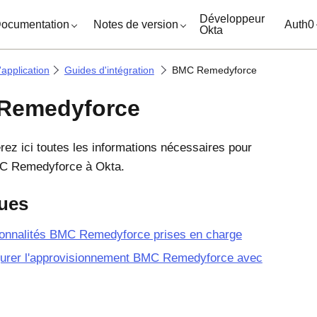
ocuments
Développeur
ocumentation
Notes de version
Auth0
Okta
'application
Guides d'intégration
BMC Remedyforce
Remedyforce
rez ici toutes les informations nécessaires pour
MC Remedyforce à
Okta
.
ues
ionnalités BMC Remedyforce prises en charge
gurer l'approvisionnement BMC Remedyforce avec