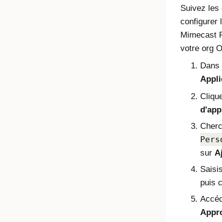
Suivez les
configurer 
Mimecast P
votre org O
Dans 
Appli
Cliqu
d'app
Cherc
Pers
sur
A
Saisis
puis 
Accéd
Appr