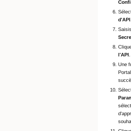
Confi
Sélec
d'API
Saisi
Secre
Cliqu
l'API
.
Une f
Portal
succè
Sélec
Para
sélect
d'app
souhai