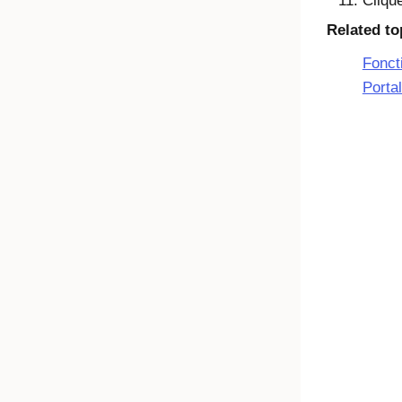
Cliqu
Related to
Fonct
Porta