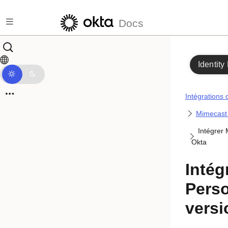
Passer au contenu principal
Docs
Identity
Intégrations 
Mimecast 
Intégrer 
Okta
Intég
Perso
versi