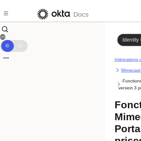
Passer au contenu principal
Docs
Identity
Intégrations 
Mimecast 
Fonctionn
version 3 p
Fonct
Mime
Porta
prise