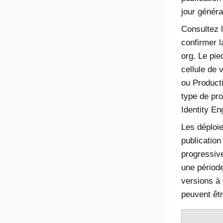
jour généra
Consultez 
confirmer l
org. Le pie
cellule de 
ou Producti
type de pr
Identity En
Les déploi
publication
progressive
une périod
versions à 
peuvent êtr