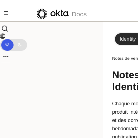
Passer au contenu principal
Docs
Identity
Notes de ver
Note
Ident
Chaque mo
produit int
et des corr
hebdomadai
publication