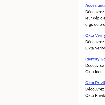
Accès anti
Découvrez l
leur déploi
orgs de pro
Okta Verif
Découvrez l
Okta Verify
Identity 
Découvrez l
Okta Ident
Okta Privi
Découvrez l
Okta Privi