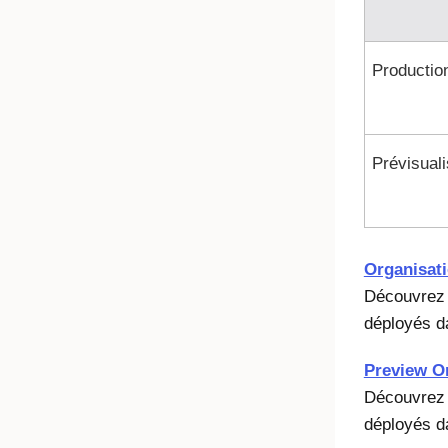
Productio
Prévisuali
Organisat
Découvrez l
déployés d
Preview O
Découvrez l
déployés d