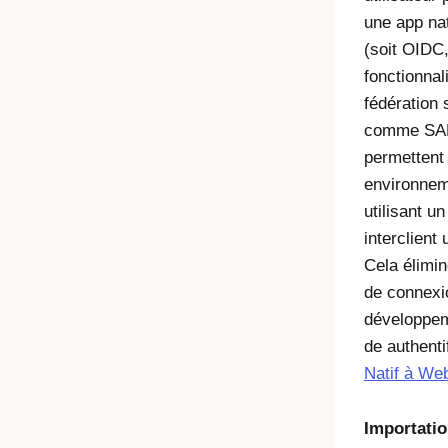
une app na
(soit OIDC
fonctionnal
fédération
comme SAM
permettent 
environneme
utilisant u
interclient
Cela élimin
de connexio
développem
de authenti
Natif à W
Importati