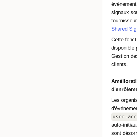
événements 
signaux so
fournisseur
Shared Sig
Cette fonct
disponible 
Gestion de
clients.
Améliorati
d'enrôlem
Les organis
d'événemen
user.acc
auto-initia
sont désor