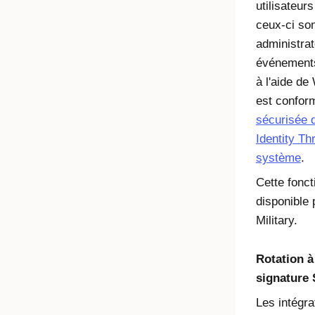
utilisateur
ceux-ci son
administra
événements
à l'aide de
est conform
sécurisée 
Identity Th
système
.
Cette fonct
disponible 
Military.
Rotation à
signature 
Les intégra