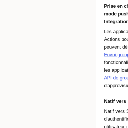
Prise en c
mode push 
Integratio
Les applica
Actions pou
peuvent dés
Envoi grou
fonctionnal
les applica
API de gro
d'approvis
Natif ver
Natif vers
d'authentifi
utilisateu