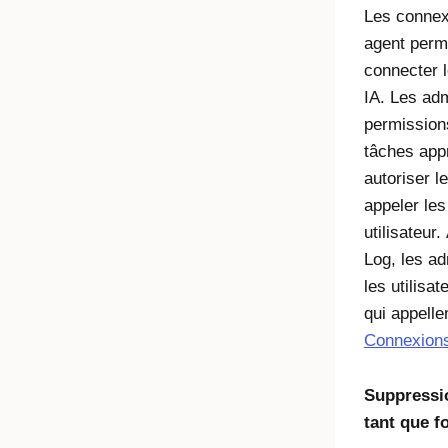
Les connex
agent perm
connecter l
IA. Les adm
permissions
tâches app
autoriser l
appeler les
utilisateur
Log, les ad
les utilisa
qui appelle
Connexions
Suppressi
tant que f