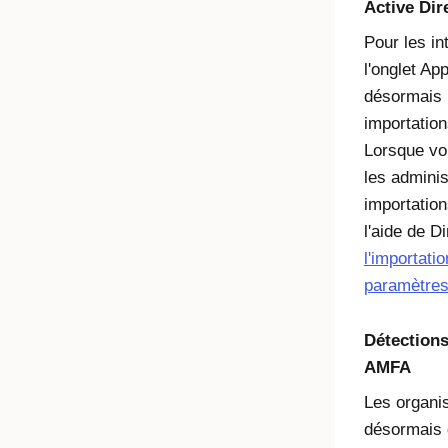
Active Dir
Pour les in
l'onglet
App
désormais 
importation
Lorsque vo
les adminis
importation
l'aide de D
l'importati
paramètres
Détections
AMFA
Les organi
désormais 