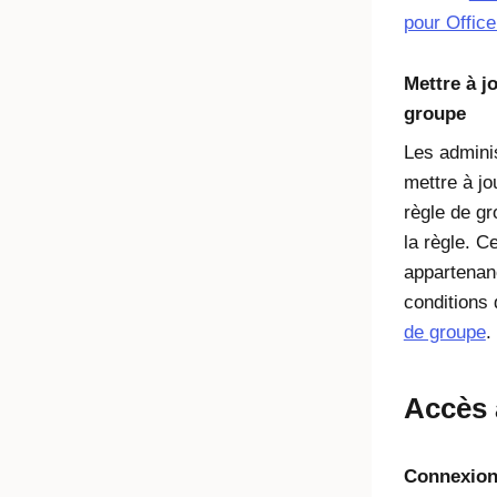
pour Offic
Mettre à j
groupe
Les admini
mettre à jo
règle de g
la règle. C
appartenan
conditions 
de groupe
.
Accès 
Connexion