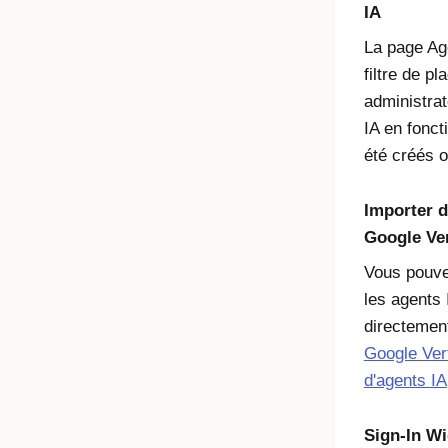
IA
La page Age
filtre de p
administrat
IA en foncti
été créés o
Importer d
Google Ver
Vous pouve
les agents 
directemen
Google Vert
d'agents IA
Sign-In Wi