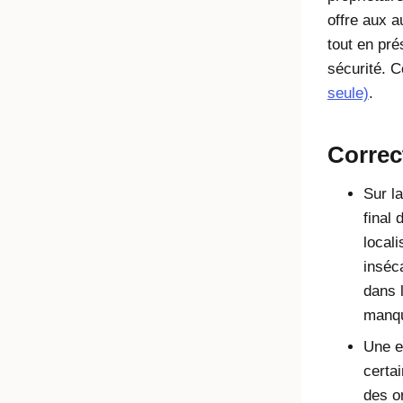
offre aux a
tout en pré
sécurité. 
seule)
.
Correc
Sur la
final
locali
inséc
dans 
manqu
Une e
certai
des or