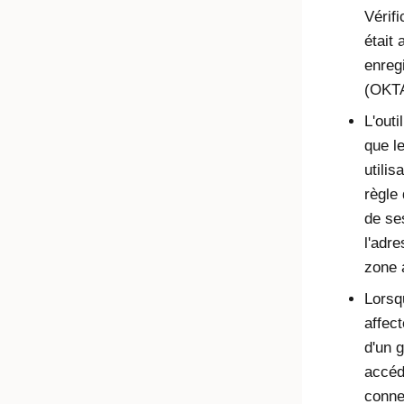
Vérif
était 
enreg
(OKT
L'outi
que l
utilis
règle
de se
l'adre
zone 
Lorsq
affect
d'un g
accéde
conne