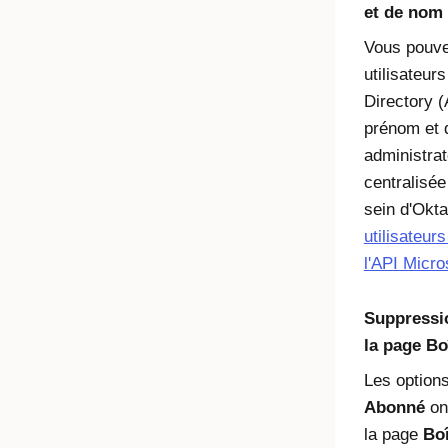
et de nom 
Vous pouve
utilisateur
Directory (
prénom et 
administrat
centralisée
sein d'Okt
utilisateur
l'API Micro
Suppressio
la page Bo
Les option
Abonné
on
la page
Boî