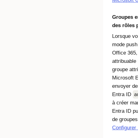
Microsoft 
Groupes e
des rôles 
Lorsque vo
mode push p
Office 365
attribuable
groupe attr
Microsoft E
envoyer de
Entra ID
a
à créer ma
Entra ID pu
de groupes
Configurer