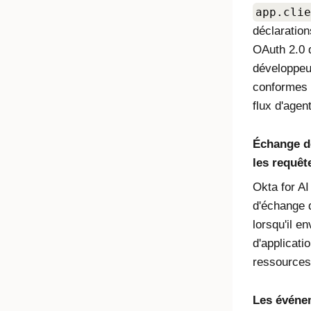
app.clie
déclaration
OAuth 2.0 
développeu
conformes 
flux d'agent
Échange d
les requêt
Okta for AI
d'échange 
lorsqu'il e
d'applicati
ressources
Les événem