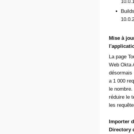
10.0.
Build
10.0.
Mise à jour
l'applicat
La page
To
Web Okta A
désormais 
a 1 000 req
le nombre.
réduire le 
les requête
Importer d
Directory 