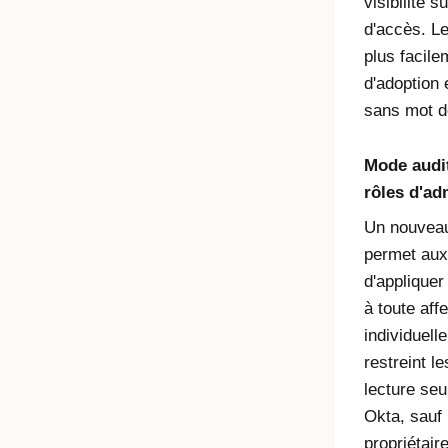
visibilité 
d'accès. Le
plus facile
d'adoption 
sans mot d
Mode audit
rôles d'ad
Un nouveau
permet aux
d'appliquer
à toute aff
individuell
restreint l
lecture seu
Okta, sauf 
propriétair