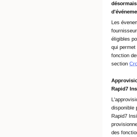
désormais 
d'événeme
Les évenem
fournisseu
éligibles p
qui permet
fonction d
section
Cro
Approvisi
Rapid7 In
L'approvis
disponible p
Rapid7 Ins
provisionne
des fonctio