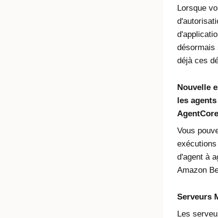
Lorsque vo
d'autorisat
d'applicati
désormais s
déjà ces dé
Nouvelle e
les agent
AgentCor
Vous pouve
exécutions
d'agent à a
Amazon Be
Serveurs M
Les serve