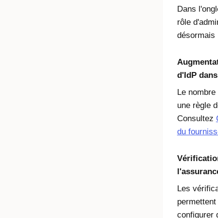
Dans l'ong
rôle d'admi
désormais u
Augmenta
d'IdP dans
Le nombre 
une règle d
Consultez
du fourniss
Vérificati
l'assuranc
Les vérifi
permettent
configurer 