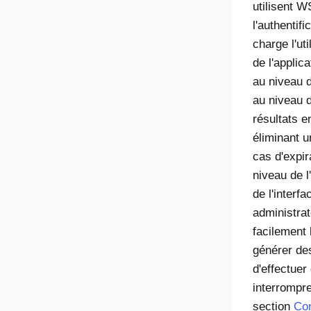
utilisent W
l'authentif
charge l'uti
de l'applic
au niveau d
au niveau d
résultats e
éliminant u
cas d'expir
niveau de l
de l'interf
administrat
facilement 
générer des
d'effectuer
interrompre
section
Con