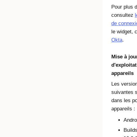
Pour plus d
consultez
de connexi
le widget, 
Okta
.
Mise à jou
d'exploita
appareils
Les versio
suivantes 
dans les po
appareils :
Andro
Build