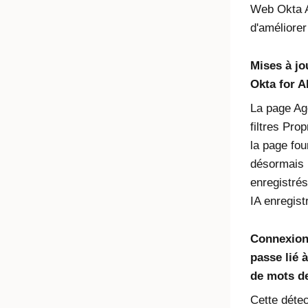
Web Okta A
d'améliore
Mises à jou
Okta for A
La page
Ag
filtres
Propr
la page
fou
désormais
enregistrés
IA enregist
Connexion
passe lié 
de mots d
Cette détec