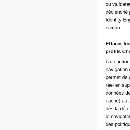
du validate
déclenché 
Identity Eng
niveau.
Effacer le
profils C
La fonction
navigation
permet de 
réel en su
données de
cache) au 
dès la déte
le navigate
des politiq