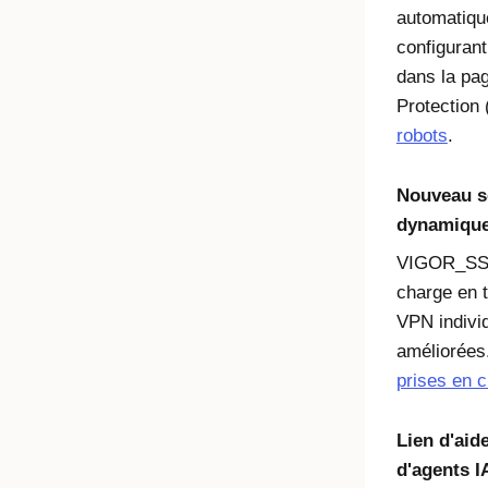
automatique
configurant
dans la pag
Protection 
robots
.
Nouveau s
dynamique
VIGOR_SSL
charge en t
VPN indivi
améliorées
prises en 
Lien d'aid
d'agents I