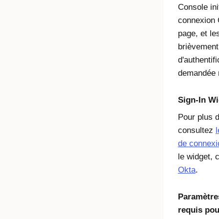
Console ini
connexion 
page, et le
brièvement 
d'authentif
demandée n
Sign-In Wi
Pour plus d
consultez
de connexi
le widget, 
Okta
.
Paramètres
requis pou