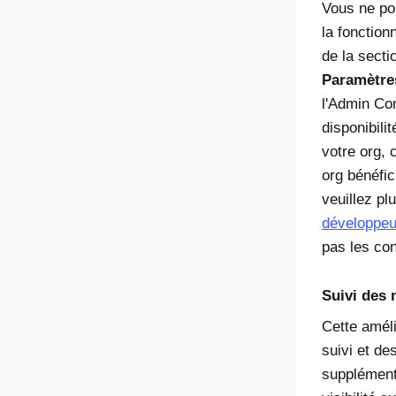
Vous ne po
la fonction
de la secti
Paramètre
l'Admin Con
disponibili
votre org,
org bénéfici
veuillez plu
développeu
pas les con
Suivi des 
Cette améli
suivi et de
supplément