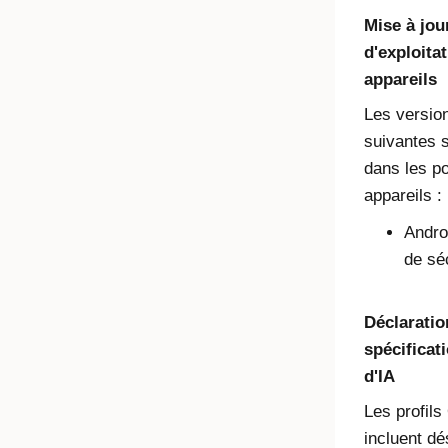
Mise à jou
d'exploita
appareils
Les versio
suivantes 
dans les po
appareils :
Androi
de sé
Déclaratio
spécificat
d'IA
Les profil
incluent dé