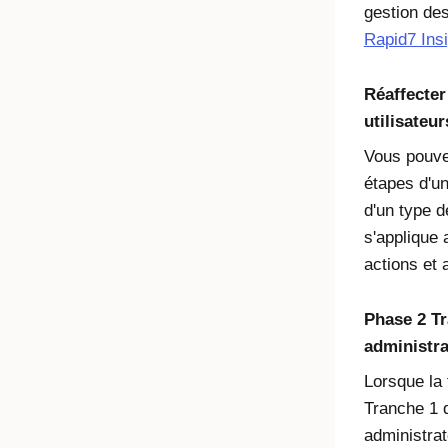
gestion des
Rapid7 Ins
Réaffecter
utilisateur
Vous pouve
étapes d'u
d'un type d
s'applique 
actions et 
Phase 2 Tr
administra
Lorsque la 
Tranche 1 d
administra