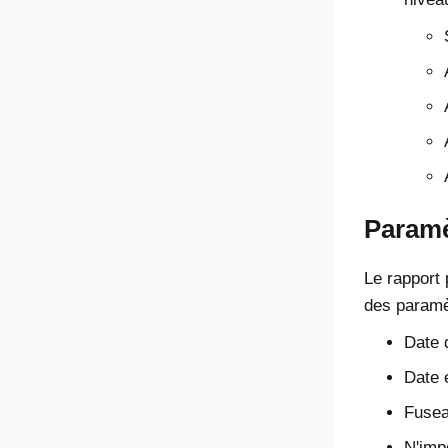
Paramè
Le rapport p
des paramè
Date 
Date e
Fusea
N'imp