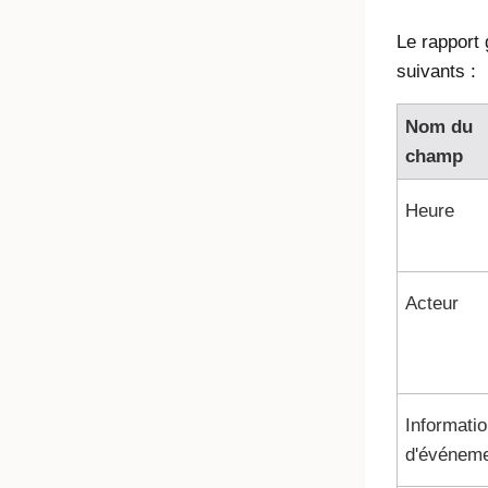
Le rapport
suivants :
Nom du
champ
Heure
Acteur
Informati
d'événem