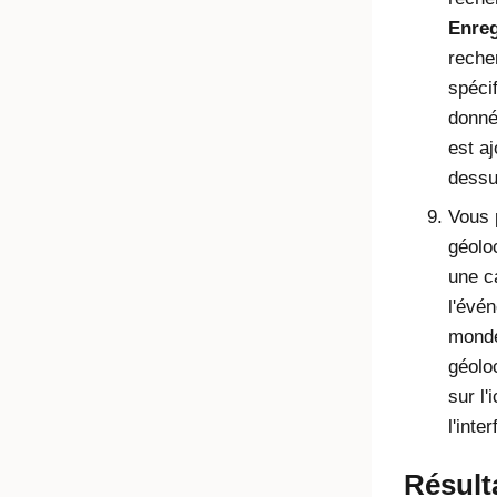
Enreg
recher
spéci
donné
est a
dessu
Vous 
géoloc
une ca
l'évé
monde
géolo
sur l'
l'inte
Résult