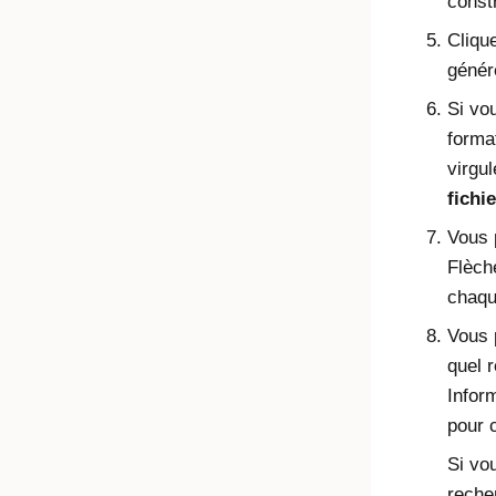
const
Cliqu
génére
Si vou
forma
virgul
fichi
Vous 
Flèche
chaqu
Vous 
quel r
Infor
pour c
Si vou
reche