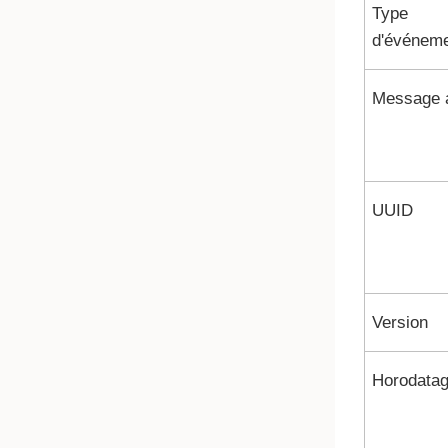
Type
d'événem
Message a
UUID
Version
Horodata