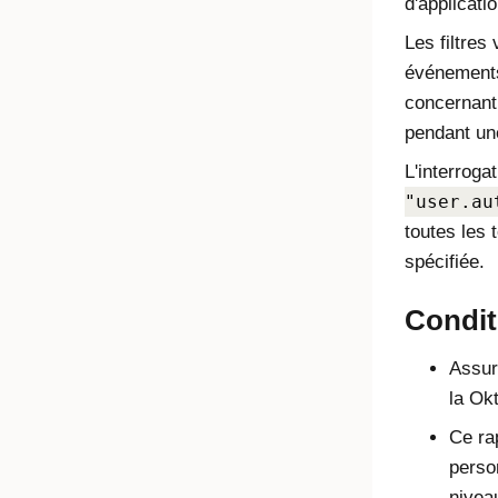
d'applicati
Les filtres
événements
concernant 
pendant un
L'interroga
"user.au
toutes les 
spécifiée.
Condit
Assur
la Ok
Ce ra
perso
nivea