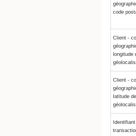
géographi
code post
Client - c
géographi
longitude 
géolocalis
Client - c
géographi
latitude d
géolocalis
Identifiant
transactio