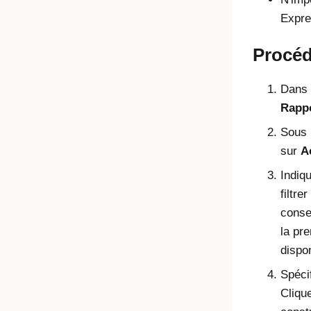
Expre
Procé
Dans 
Rapp
Sous 
sur
A
Indiq
filtre
conse
la pr
dispo
Spécif
Cliqu