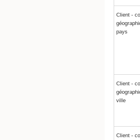
Client - c
géographi
pays
Client - c
géographi
ville
Client - c