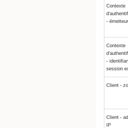
Contexte
d'authenti
- émetteu
Contexte
d'authenti
- identifia
session e
Client - z
Client - a
IP