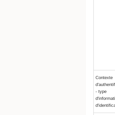
Contexte
d'authenti
- type
d'informat
d'identific