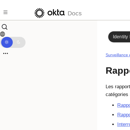
Passer au contenu principal
Docs
Identity
Surveillance 
Rapp
Les rappor
catégories 
Rappo
Rappo
Inter