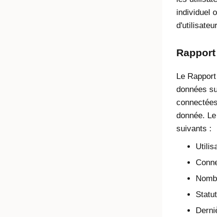
individuel 
d'utilisateu
Rapport 
Le Rapport 
données su
connectées
donnée. Le
suivants :
Utilis
Conne
Nombr
Statut
Derni