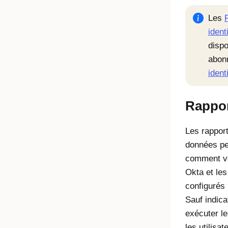
Les
ident
dispo
abon
ident
Rappor
Les rapport
données pe
comment vos
Okta et les
configurés
Sauf indica
exécuter le
les utilisat