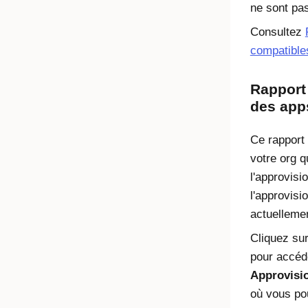
ne sont pa
Consultez
compatibl
Rapport
des app
Ce rapport 
votre org q
l'approvisi
l'approvisi
actuelleme
Cliquez su
pour accéde
Approvisi
où vous po