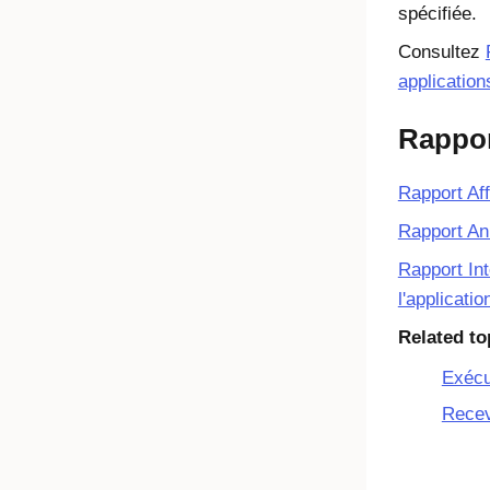
spécifiée.
Consultez
application
Rappor
Rapport Aff
Rapport Ann
Rapport In
l'applicatio
Related to
Exécu
Recev