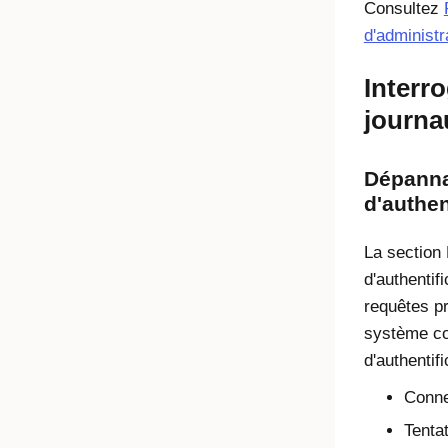
Consultez
d'administr
Interr
journa
Dépanna
d'authen
La section
d'authentif
requêtes pr
système co
d'authentifi
Conne
Tenta