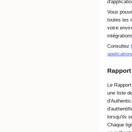
d'applicati
Vous pouve
toutes les 
votre envi
intégration
Consultez
application
Rapport 
Le Rapport 
une liste d
d'Authentica
d'authentif
lorsqu'ils 
Chaque lig