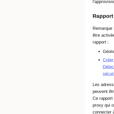
l'approvisi
Rapport
Remarque :
être activé
rapport :
Géolo
Créer
Détec
sécur
Les adress
peuvent êt
Ce rapport 
proxy qui o
connecter à