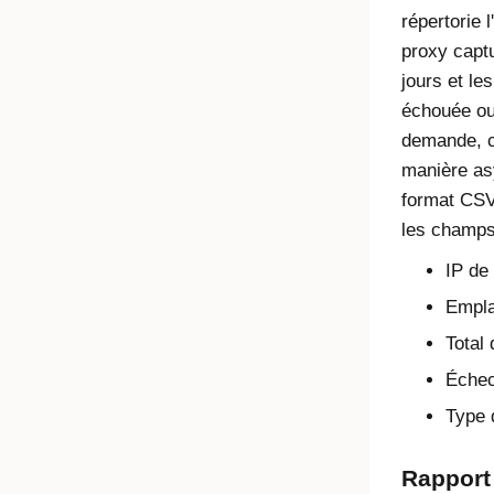
répertorie 
proxy capt
jours et le
échouée ou 
demande, c
manière as
format CSV 
les champs
IP de
Empl
Total
Échec
Type 
Rapport 