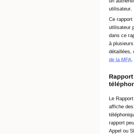
un authenti
utilisateur.
Ce rapport 
utilisateur
dans ce rapp
à plusieurs
détaillées,
de la MFA
.
Rapport 
télépho
Le Rapport 
affiche de
téléphoniqu
rapport peu
Appel ou S