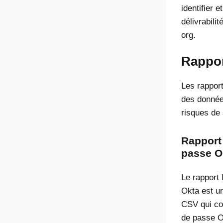
identifier 
délivrabili
org.
Rappor
Les rapport
des données
risques de 
Rapport 
passe O
Le rapport 
Okta
est un
CSV qui con
de passe O