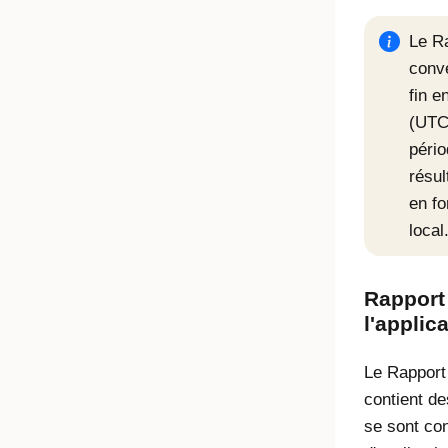
Le Ra
conve
fin e
(UTC
pério
résul
en fo
local
Rapport 
l'applic
Le Rapport d
contient d
se sont con