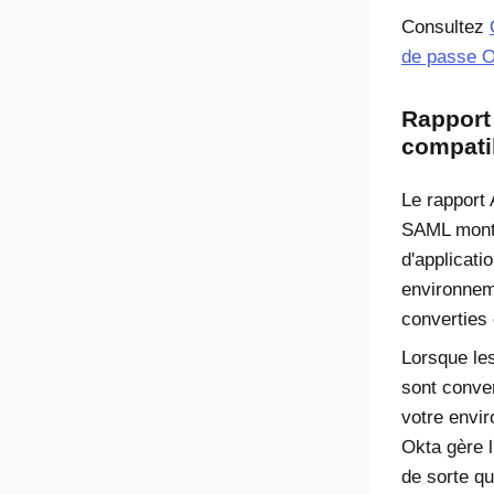
Consultez
de passe O
Rapport
compati
Le rapport
SAML montr
d'applicat
environnem
converties
Lorsque les
sont conve
votre envi
Okta gère l'
de sorte qu