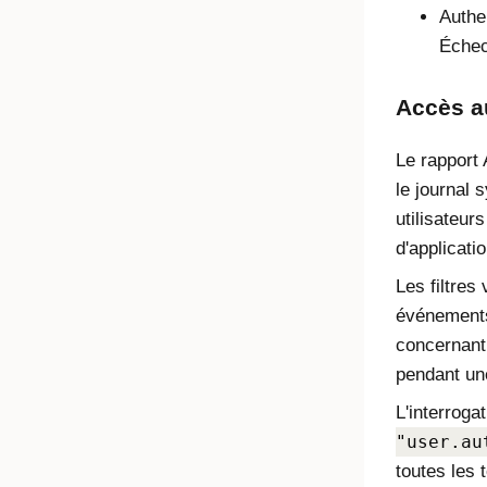
Authen
Échec
Accès a
Le rapport 
le journal 
utilisateur
d'applicati
Les filtres
événements
concernant 
pendant un
L'interroga
"user.au
toutes les 