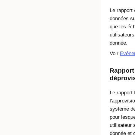
Le rapport 
données su
que les éc
utilisateur
donnée.
Voir
Événem
Rapport 
déprovi
Le rapport 
l'approvis
système de
pour lesque
utilisateur
donnée et 