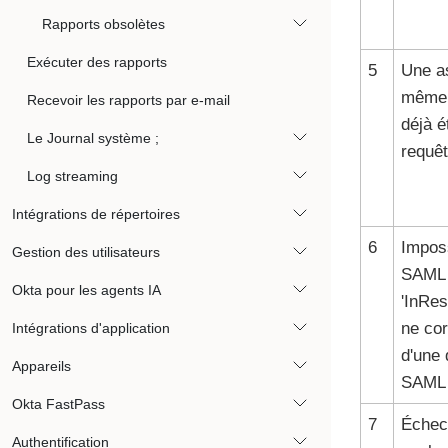
Rapports obsolètes
Exécuter des rapports
5
Une a
même i
Recevoir les rapports par e-mail
déjà é
Le Journal système ;
requê
Log streaming
Intégrations de répertoires
6
Imposs
Gestion des utilisateurs
SAML 
Okta pour les agents IA
'InRe
ne cor
Intégrations d'application
d'une 
Appareils
SAML 
Okta FastPass
7
Échec 
Authentification