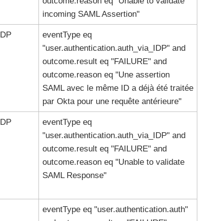
outcome.reason eq "Unable to validate
incoming SAML Assertion"
IDP
eventType eq
"user.authentication.auth_via_IDP" and
outcome.result eq "FAILURE" and
outcome.reason eq "Une assertion
SAML avec le même ID a déjà été traitée
par
Okta
pour une requête antérieure"
IDP
eventType eq
"user.authentication.auth_via_IDP" and
outcome.result eq "FAILURE" and
outcome.reason eq "Unable to validate
SAML Response"
eventType eq "user.authentication.auth"