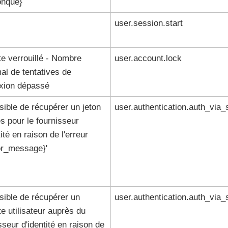
onque}
user.session.start
e verrouillé - Nombre
user.account.lock
l de tentatives de
xion dépassé
ible de récupérer un jeton
user.authentication.auth_via_
s pour le fournisseur
tité en raison de l'erreur
or_message}'
ible de récupérer un
user.authentication.auth_via_
 utilisateur auprès du
sseur d'identité en raison de