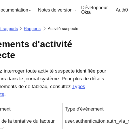
ocuments
Développeur
ocumentation
Notes de version
Auth0
Okta
t rapports
Rapports
Activité suspecte
ments d'activité
cte
 interroger toute activité suspecte identifiée pour
eurs dans le journal système. Pour plus de détails
nements de ce tableau, consultez
Types
ts
.
ment
Type d'événement
de la tentative du facteur
user.authentication.auth_via_
or}