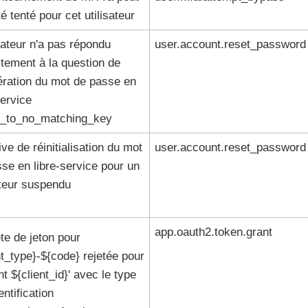
té tenté pour cet utilisateur
isateur n'a pas répondu
user.account.reset_password
tement à la question de
ération du mot de passe en
service
e_to_no_matching_key
ive de réinitialisation du mot
user.account.reset_password
se en libre-service pour un
ateur suspendu
app.oauth2.token.grant
e de jeton pour
t_type}-${code} rejetée pour
ent ${client_id}' avec le type
entification