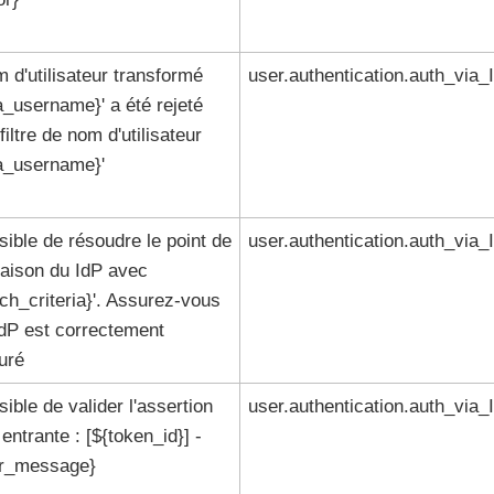
 d'utilisateur transformé
user.authentication.auth_via_
a_username}' a été rejeté
 filtre de nom d'utilisateur
ta_username}'
ible de résoudre le point de
user.authentication.auth_via_
naison du IdP avec
ch_criteria}'. Assurez-vous
IdP est correctement
uré
ible de valider l'assertion
user.authentication.auth_via_
ntrante : [${token_id}] -
or_message}