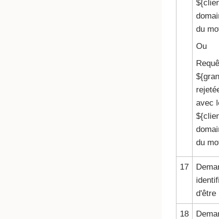
${clie
domain
du mot
Ou
Requêt
${gran
rejeté
avec l
${clie
domain
du mot
17
Deman
identif
d'être
18
Deman