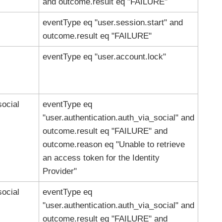
and outcome.result eq "FAILURE"
eventType eq "user.session.start" and
outcome.result eq "FAILURE"
eventType eq "user.account.lock"
social
eventType eq
"user.authentication.auth_via_social" and
outcome.result eq "FAILURE" and
outcome.reason eq "Unable to retrieve
an access token for the Identity
Provider"
social
eventType eq
"user.authentication.auth_via_social" and
outcome.result eq "FAILURE" and