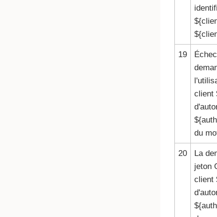
identi
${clie
${clie
19
Échec 
deman
l'util
client
d'auto
${auth
du mot
20
La de
jeton 
client
d'auto
${auth