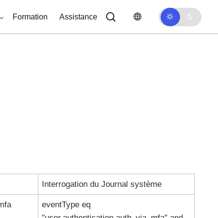
Formation
Assistance
Interrogation du Journal système
mfa
eventType eq
"user.authentication.auth_via_mfa" and