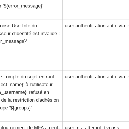
ur '${error_message}'
ponse UserInfo du
user.authentication.auth_via_
sseur d'identité est invalide :
or_message}'
e compte du sujet entrant
user.authentication.auth_via_
ject_name}' à l'utilisateur
a_username}' refusé en
 de la restriction d'adhésion
upe '${groups}'
ntournement de MFA a peut-
user.mfa.attempt_bypass