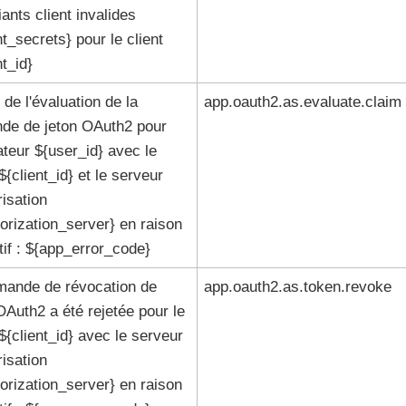
fiants client invalides
nt_secrets} pour le client
nt_id}
de l'évaluation de la
app.oauth2.as.evaluate.claim
de de jeton OAuth2 pour
isateur ${user_id} avec le
 ${client_id} et le serveur
risation
orization_server} en raison
if : ${app_error_code}
mande de révocation de
app.oauth2.as.token.revoke
OAuth2 a été rejetée pour le
 ${client_id} avec le serveur
risation
orization_server} en raison