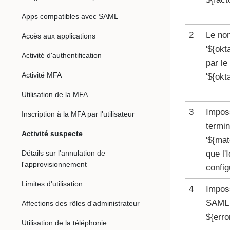
Apps compatibles avec SAML
2
Le nom
Accès aux applications
'${okt
Activité d'authentification
par le
Activité MFA
'${ok
Utilisation de la MFA
3
Imposs
Inscription à la MFA par l'utilisateur
termi
Activité suspecte
'${mat
Détails sur l'annulation de
que l'
l'approvisionnement
config
Limites d'utilisation
4
Imposs
SAML e
Affections des rôles d'administrateur
${err
Utilisation de la téléphonie