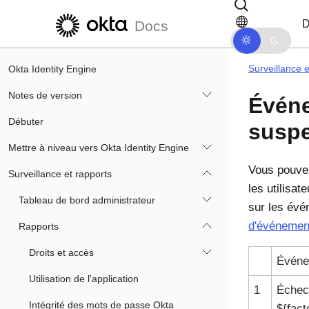
Passer au contenu principal
Passer à la navigation dans les d
D
Docs
Surveillance e
Okta Identity Engine
Notes de version
Événe
Débuter
suspe
Mettre à niveau vers Okta Identity Engine
Vous pouvez
Surveillance et rapports
les utilisat
Tableau de bord administrateur
sur les évé
d'événemen
Rapports
Droits et accès
Événe
Utilisation de l'application
1
Échec 
Intégrité des mots de passe Okta
${fact