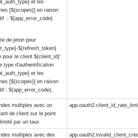
nt_auth_type} et les
es [${scopes}] en raison
if : ${app_error_code}
e de jeton pour
t_type}-${refresh_token}
e pour le client ${client_id}'
e type d'authentification
nt_auth_type} et les
es [${scopes}] en raison
if : ${app_error_code}.
des multiples avec un
app.oauth2.client_id_rate_lim
iant de client sur le point
 limité par un taux
des multiples avec des
app.oauth2.invalid_client_cred