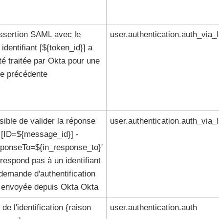
ssertion SAML avec le
user.authentication.auth_via_
dentifiant [${token_id}] a
té traitée par
Okta
pour une
te précédente
ible de valider la réponse
user.authentication.auth_via_
[ID=${message_id}] -
sponseTo=${in_response_to}'
respond pas à un identifiant
demande d'authentification
envoyée depuis Okta
Okta
de l'identification {raison
user.authentication.auth