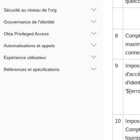
quelc
Sécurité au niveau de l'org
Gouvernance de l'identité
Okta Privileged Access
8
Compt
maxima
Automatisations et appels
conne
Expérience utilisateur
9
Imposs
Références et spécifications
d'accè
d'iden
'${err
10
Imposs
Compte
fourni