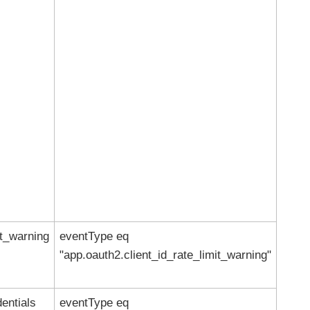
it_warning
eventType eq
"app.oauth2.client_id_rate_limit_warning"
entials
eventType eq