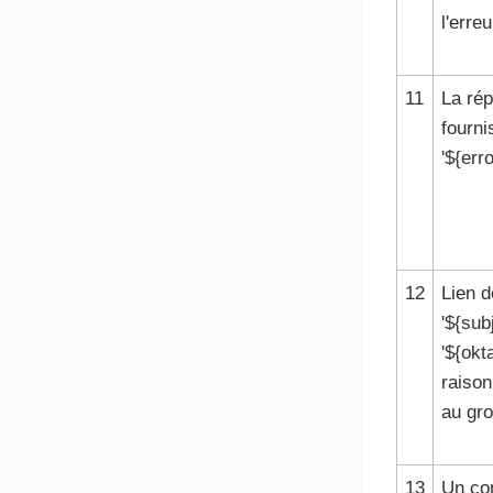
l'erre
11
La ré
fourni
'${err
12
Lien d
'${sub
'${okt
raison
au gro
13
Un co