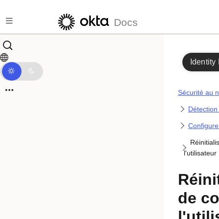
Passer au contenu principal
Docs
Identity
Sécurité au n
Détection
Configure
Réinitial
l'utilisateur
Réinit
de c
l'util