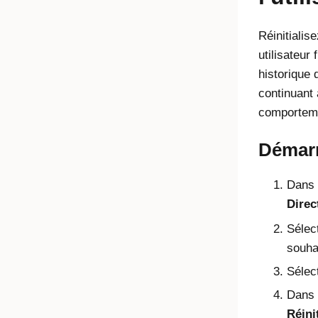
Réinitialis
utilisateur 
historique
continuant 
comportem
Démarr
Dans l
Direc
Sélect
souhai
Sélec
Dans 
Réinit