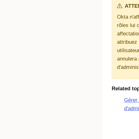
ATTE
Okta n'af
rôles lui 
affectati
attribuez
utilisateu
annulera 
d'adminis
Related to
Gérer 
d'admi