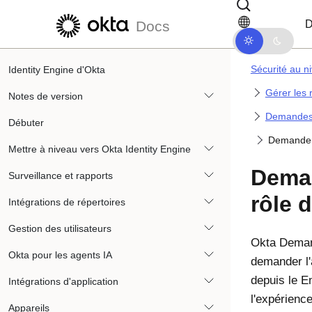
Passer au contenu principal
Passer à la navigation dans les d
D
Docs
Sécurité au ni
Identity Engine d'Okta
Gérer les 
Notes de version
Demandes d
Débuter
Demander 
Mettre à niveau vers Okta Identity Engine
Deman
Surveillance et rapports
rôle 
Intégrations de répertoires
Gestion des utilisateurs
Okta
Deman
Okta pour les agents IA
demander l'
depuis le 
Intégrations d'application
l'expérienc
Appareils