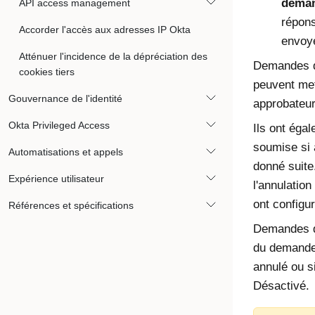
dema
API access management
répons
Accorder l'accès aux adresses IP Okta
envoy
Atténuer l'incidence de la dépréciation des
Demandes 
cookies tiers
peuvent met
Gouvernance de l'identité
approbateur
Okta Privileged Access
Ils ont éga
soumise si 
Automatisations et appels
donné suite.
Expérience utilisateur
l'annulation
ont configu
Références et spécifications
Demandes 
du demandeu
annulé ou s
Désactivé.