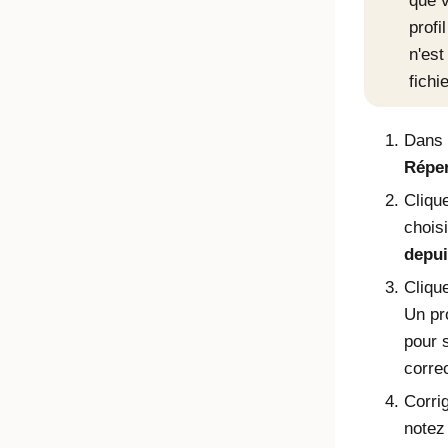
que v
profi
n'est
fichi
Dans l
Réper
Cliqu
chois
depui
Cliqu
Un pr
pour s
corre
Corri
notez