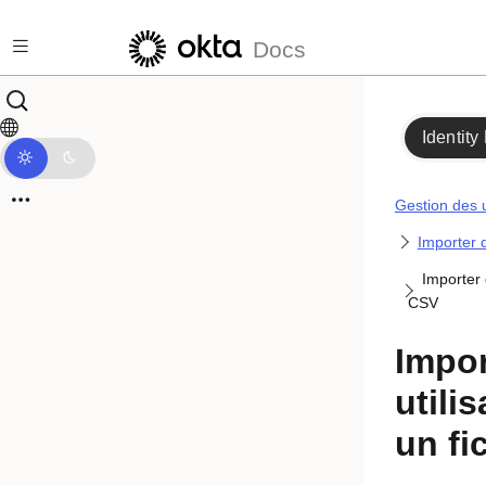
Passer au contenu principal
Docs
Identity
Gestion des u
Importer d
Importer d
CSV
Impor
utili
un fi