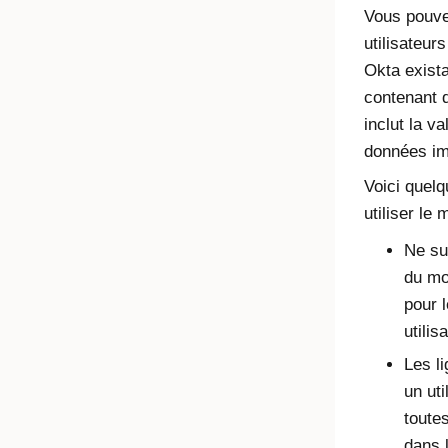
Vous pouve
utilisateurs
Okta
exista
contenant d
inclut la va
données im
Voici quelq
utiliser le
Ne su
du mod
pour l
utilis
Les l
un ut
toutes
dans 