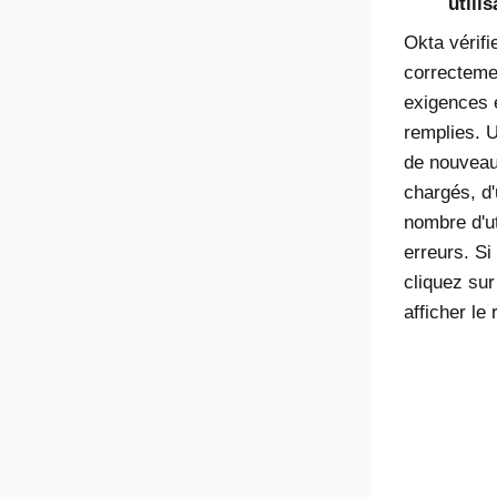
utili
Okta vérifi
correctemen
exigences e
remplies. 
de nouveaux
chargés, d'
nombre d'ut
erreurs. Si
cliquez sur
afficher le 