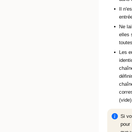
Il n'e
entré
Ne la
elles 
toutes
Les e
ident
chaîn
défin
chaîne
corre
(vide)
Si vo
pour 