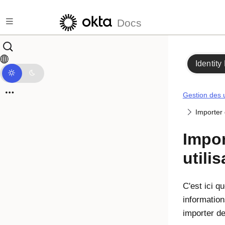
Passer au contenu principal
Docs
Identity
Gestion des u
Importer 
Impor
utili
C'est ici q
informatio
importer de