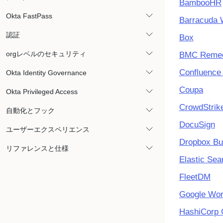
BambooHR
Okta FastPass
Barracuda 
認証
Box
orgレベルのセキュリティ
BMC Remed
Confluence
Okta Identity Governance
Coupa
Okta Privileged Access
CrowdStrik
自動化とフック
DocuSign
ユーザーエクスペリエンス
Dropbox Bu
リファレンスと仕様
Elastic Sea
FleetDM
Google Wo
HashiCorp 