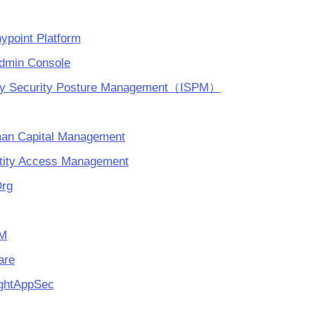
ypoint
Platform
dmin Console
ity Security Posture Management（ISPM）
an Capital Management
ntity Access Management
rg
XM
are
ightAppSec