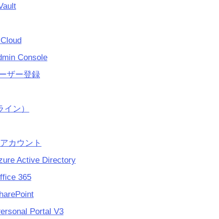
Vault
 Cloud
dmin Console
oユーザー登録
リライン）
クアカウント
zure Active Directory
ffice 365
harePoint
ersonal Portal V3