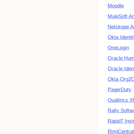
Moodle
MuleSoft An
Netskope A
Okta Ident
OneLogin
Oracle Hum
Oracle Ide
Okta
Org2O
PagerDuty
Qualtrics 
Rally Softw
Rapid7 Ins
RingCentral