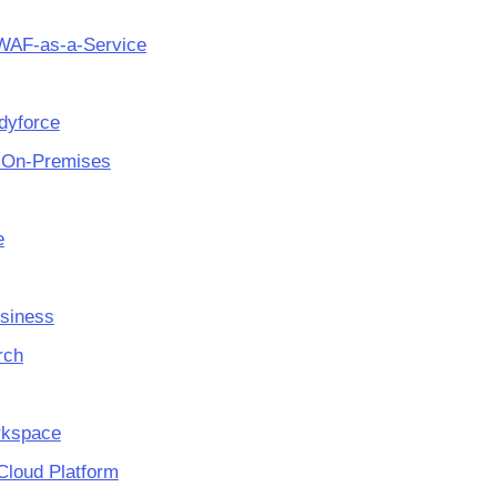
WAF-as-a-Service
yforce
 On-Premises
e
siness
rch
rkspace
Cloud Platform