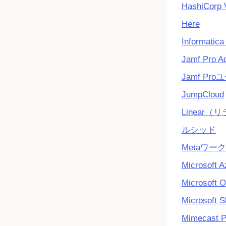
HashiCorp 
Here
Informatica
Jamf Pro A
Jamf Pr
JumpCloud
Linear（
ルシッド
Metaワー
Microsoft A
Microsoft O
Microsoft S
Mimecast P