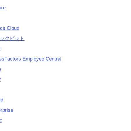
ure
ics Cloud
Pコックピット
r
sFactors Employee Central
e
w
ud
rprise
t