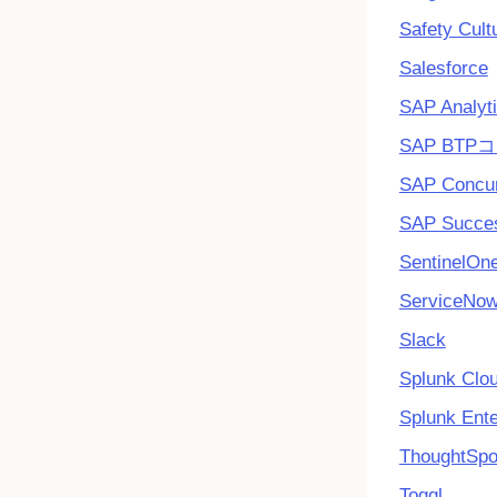
Safety Cult
Salesforce
SAP Analyt
SAP BT
SAP Concu
SAP Succes
SentinelOn
ServiceNo
Slack
Splunk Clo
Splunk Ente
ThoughtSpo
Toggl