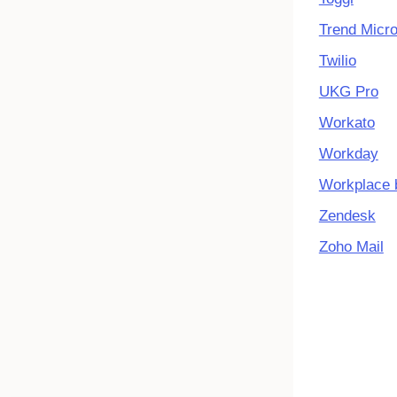
Trend Micr
Twilio
UKG Pro
Workato
Workday
Workplace 
Zendesk
Zoho Mail