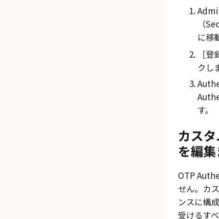
Admi
（Sec
に移
登録
クし
Aut
Aut
す。
カスタムO
を編集
OTP Au
せん。カスタ
ンスに構
受けるす