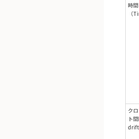
時間
（Ti
クロ
ト間
drif