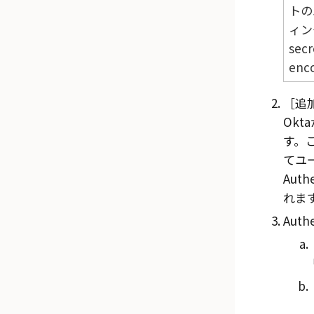
トの
ィン
secr
enc
追
Okta
す。こ
てユ
Aut
れま
Auth