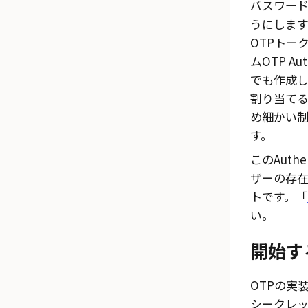
パスワード
うにします。
OTPトー
ムOTP A
でも作成
割り当て
め細かい
す。
このAuth
ザーの存
トです。「
い。
開始す
OTPの実
シークレ