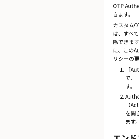
OTP Au
きます。
カスタムOTP
は、すべ
除できます。
に、このAu
リシーの
Au
で、
す。
Auth
（Act
を開
ます
エンド