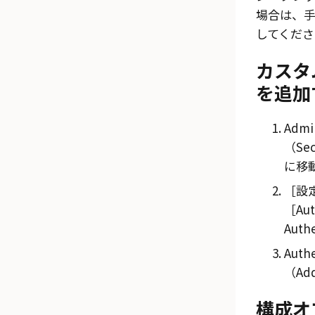
場合は、
してくださ
カスタムO
を追加
Admi
（Sec
に移
設定
Au
Auth
Auth
（Ad
構成オ