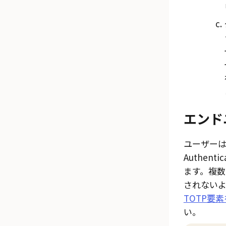
エンド
ユーザーは
Authen
ます。複
されない
TOTP要
い。