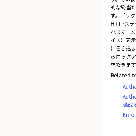
的な総当
す。「リ
HTTPステ
れます。
イスに表示さ
に書き込
らロックア
求できます
Related t
Aut
Aut
構成
Enrol