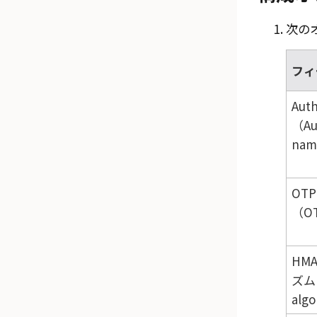
次の
フィ
Aut
（Au
na
OT
（OT
HM
ズム
alg