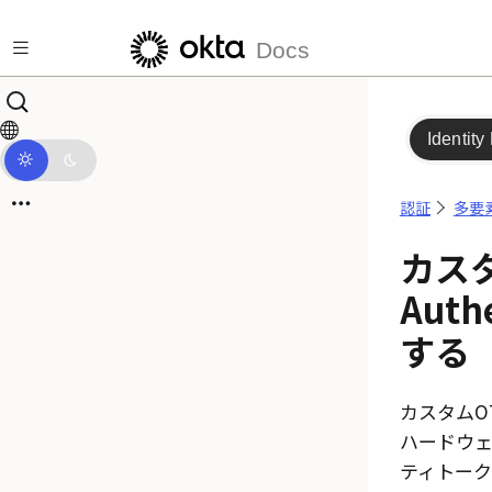
メインコンテンツにスキップ
Docs
Identity
認証
多要
カスタ
Auth
する
カスタムOT
ハードウェ
ティトー