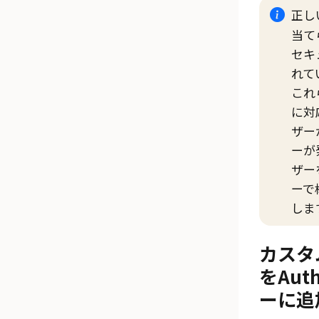
正しい
当て
セキ
れて
これ
に対
ザー
ーが
ザー
ーで
しま
カスタムO
をAut
ーに追