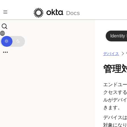
メインコンテンツにスキップ
Docs
Identity
デバイス
管理
エンドユ
クセスす
ルがデバ
きます。
デバイス
対象にな