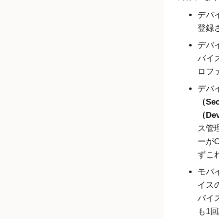
デバ
登録
デバ
バイ
ロフ
デバ
（Sec
（Dev
ス管
ーが
O
ずこ
モバ
イス
バイ
も1