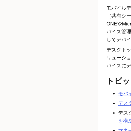
モバイル
（共有シ
ONE
や
Micr
バイス管
してデバ
デスクトッ
リューシ
バイスに
トピッ
モバ
デス
デス
を構
マネ