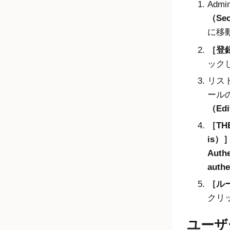
Admin
（Sec
に移
登録
ック
リス
ール
（Edi
TH
is）
Auth
authe
ルー
クリ
ユーザ