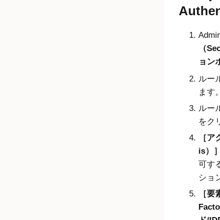
Authe
Admin
（Sec
ョン
ルー
ます
ルー
をク
アク
is）
可す
ショ
要素
Fact