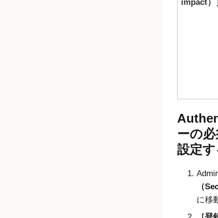
impact）
Authe
ーの必須A
設定す
Admin
（Sec
に移
登録