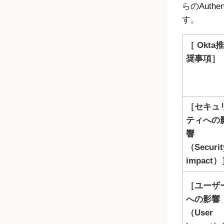
らのAuth
す。
Okta
推
奨事項
セキュ
ティへの
響
（Securit
impact）
ユーザ
への影響
（User