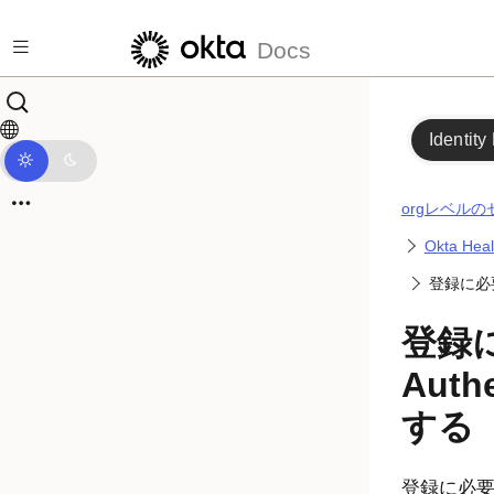
メインコンテンツにスキップ
Docs
Identity
orgレベル
Okta He
登録に必要
登録
Auth
する
登録に必要なA