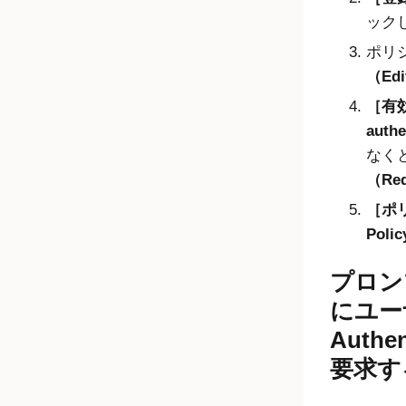
ック
ポリ
（Edi
有効
authe
なくとも
（Req
ポ
Poli
プロン
にユー
Authe
要求す