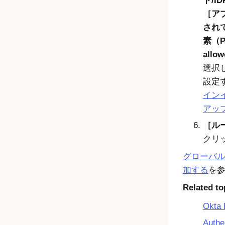
ド/ID
ア
されて
素（Pas
allow
選択
設定
イン
アッ
ルー
クリ
グローバ
加する
を
Related to
Okta
Aut