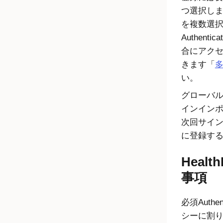
つ選択します
を複数選
Authen
合にアク
きます「
い。
グローバ
インイン
次回サインイ
に登録す
Heal
事項
必須Auth
シーに割