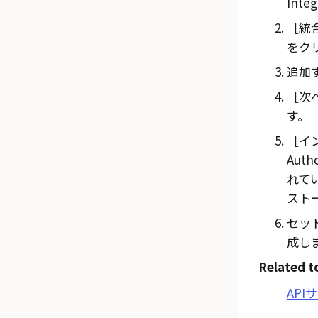
Inte
統合
をク
追加
次へ
す。
イン
Auth
れて
スト
セッ
成し
Related t
AP