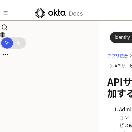
メインコンテンツにスキップ
Docs
Identity
アプリ統合
APIサ
AP
加す
Admi
ョン（A
ビス統合