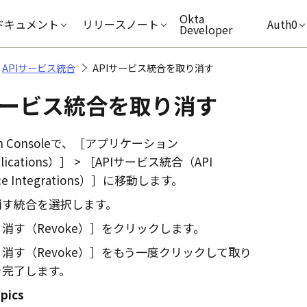
キップ
Okta
ドキュメント
リリースノート
Auth0
Developer
APIサービス統合
APIサービス統合を取り消す
サービス統合を取り消す
 Console
で、
アプリケーション
lications）
APIサービス統合（API
ce Integrations）
に移動します。
消す統合を選択します。
消す（Revoke）
をクリックします。
消す（Revoke）
をもう一度クリックして取り
を完了します。
pics