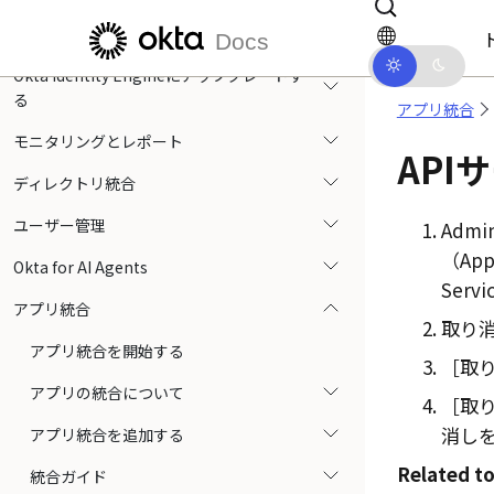
メインコンテンツにスキップ
ドキュメントナビゲーションにス
使用の開始
Docs
Okta Identity Engineにアップグレードす
る
アプリ統合
モニタリングとレポート
API
ディレクトリ統合
ユーザー管理
Admin
（App
Okta for AI Agents
Servi
アプリ統合
取り
アプリ統合を開始する
取り
アプリの統合について
取り
消し
アプリ統合を追加する
Related to
統合ガイド