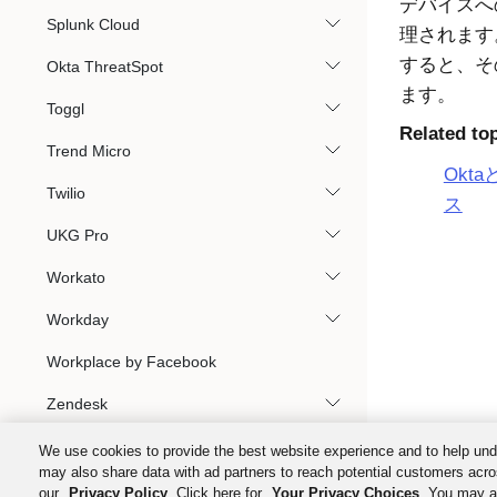
デバイスへ
Splunk Cloud
理されます
すると、そ
Okta ThreatSpot
ます。
Toggl
Related to
Trend Micro
Okta
Twilio
ス
UKG Pro
Workato
Workday
Workplace by Facebook
Zendesk
Zoho Mail
We use cookies to provide the best website experience and to help und
may also share data with ad partners to reach potential customers acro
アプリ統合へのアクセスとカスタマイズ
our
Privacy Policy
. Click here for
Your Privacy Choices
. You may al