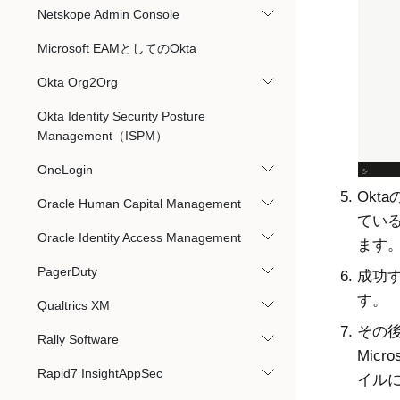
Netskope Admin Console
Microsoft EAMとしてのOkta
Okta Org2Org
Okta Identity Security Posture
Management（ISPM）
OneLogin
Okt
Oracle Human Capital Management
てい
Oracle Identity Access Management
ます
PagerDuty
成功す
す。
Qualtrics XM
その後、
Rally Software
Micros
Rapid7 InsightAppSec
イル