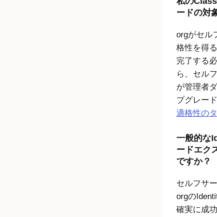
私の
Class
ードの対
orgがセ
格性を得
完了する
ら、セル
が管理者
プグレー
適格性の
一般的な
I
ードエク
ですか？
セルフサ
orgの
Ident
確実に成