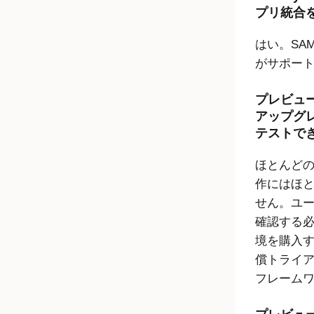
プリ統合
はい。SAM
がサポー
プレビュ
アップグ
テストで
ほとんど
作にはほ
せん。ユ
確認する
境を購入するか
償トライ
フレーム