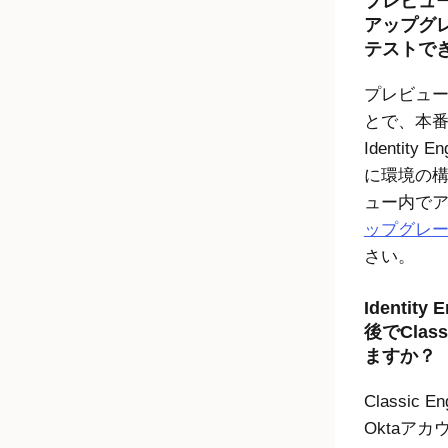
プレビュ
アップグ
テストで
プレビュ
とで、本番
Identity En
に環境の
ュー内で
ップグレ
さい。
Identity 
後で
Class
ますか？
Classic En
Okta
アカ