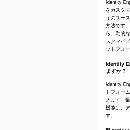
Identity En
をカスタ
ィのユー
方法です
ら、動的
スタマイ
ットフォ
Identity 
ますか？
Identity En
トフォー
きます。
機能は、
す。