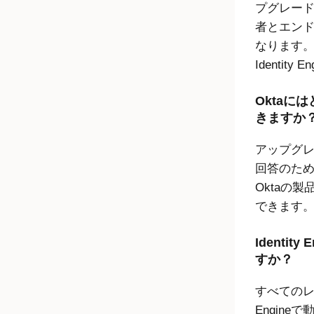
プグレー
者とエン
なります。
Identity En
Oktaに
きますか
アップグ
回答のため
Oktaの
できます
Identity 
すか？
すべてのレ
Engine
で動