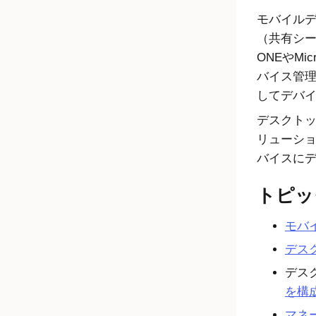
モバイル
（共有シ
ONE
や
Micr
バイス管
してデバ
デスクトッ
リューシ
バイスに
トピッ
モバ
デス
デス
を構
マネ