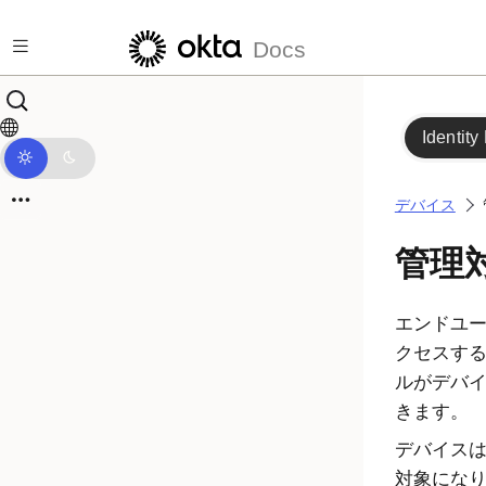
メインコンテンツにスキップ
Docs
Identity
デバイス
管理
エンドユ
クセスす
ルがデバ
きます。
デバイス
対象にな