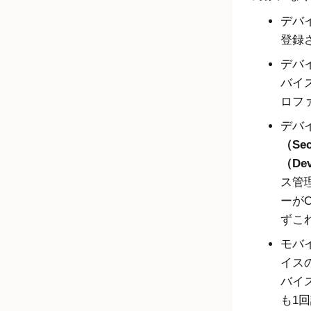
デバ
登録
デバ
バイ
ロフ
デバ
（Sec
（Dev
ス管
ーが
O
ずこ
モバ
イス
バイ
も1