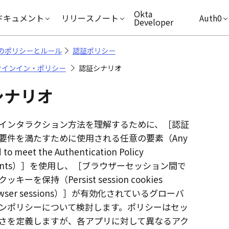
キップ
Okta
ドキュメント
リリースノート
Auth0
Developer
aのポリシーとルール
認証ポリシー
サインイン・ポリシー
認証シナリオ
シナリオ
インタラクション方法を理解するために、
認証
要件を満たすために使用される任意の要素（Any
d to meet the Authentication Policy
ents）
を使用し、
ブラウザーセッション間で
キーを保持（Persist session cookies
wser sessions）
が有効化されているグローバ
ンポリシーについて検討します。ポリシーはセッ
さを定義しますが、各アプリに対して異なるアク