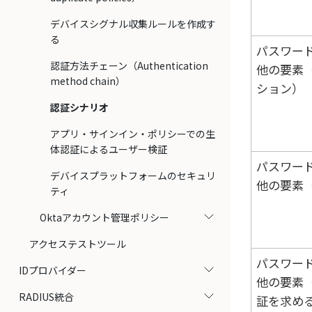
デバイスシグナル収集ルールを作成す
る
パスワー
認証方法チェーン（Authentication
他の要素
method chain）
ション）
認証シナリオ
アプリ・サインイン・ポリシーでの生
体認証によるユーザー検証
パスワー
デバイスプラットフォームのセキュリ
他の要素
ティ
Oktaアカウント管理ポリシー
アクセステストツール
パスワー
IDプロバイダー
他の要素
RADIUS統合
証を求め