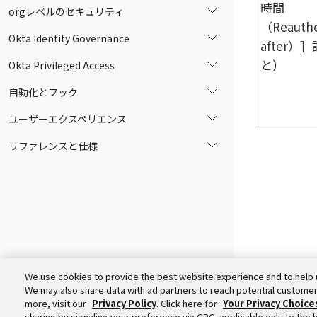
時間
orgレベルのセキュリティ
（Reauthe
Okta Identity Governance
after）
と）
Okta Privileged Access
自動化とフック
ユーザーエクスペリエンス
リファレンスと仕様
We use cookies to provide the best website experience and to help 
We may also share data with ad partners to reach potential customer
more, visit our
Privacy Policy
. Click here for
Your Privacy Choice
sharing by signaling your preference via GPC, applicable only to the 