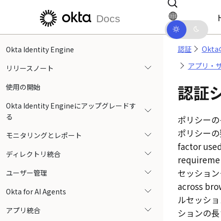
メインコンテンツにスキップ
ドキュメントナビゲーションにス
Docs
認証
Okt
Okta Identity Engine
アプリ・
リリースノート
認証
使用の開始
Okta Identity Engineにアップグレードす
る
ポリシーの
ポリシーの
モニタリングとレポート
factor use
ディレクトリ統合
requirem
セッションクッ
ユーザー管理
across bro
Okta for AI Agents
ルセッショ
アプリ統合
ションの長